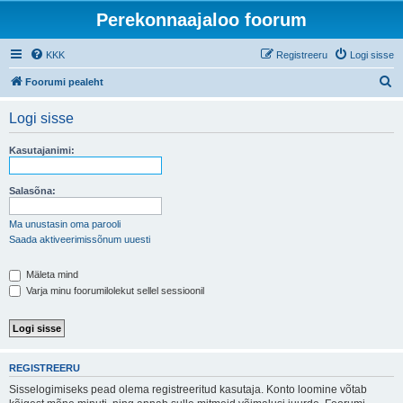
Perekonnaajaloo foorum
KKK
Registreeru
Logi sisse
O
Foorumi pealeht
t
Logi sisse
s
i
Kasutajanimi:
Salasõna:
Ma unustasin oma parooli
Saada aktiveerimissõnum uuesti
Mäleta mind
Varja minu foorumilolekut sellel sessioonil
REGISTREERU
Sisselogimiseks pead olema registreeritud kasutaja. Konto loomine võtab