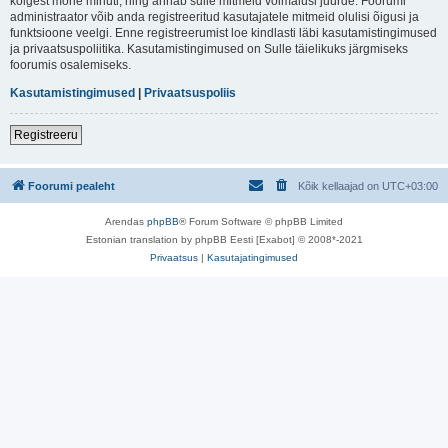
kõigest mõne minuti, ning annab sulle mitmeid võimalusi juurde. Foorumi
administraator võib anda registreeritud kasutajatele mitmeid olulisi õigusi ja
funktsioone veelgi. Enne registreerumist loe kindlasti läbi kasutamistingimused
ja privaatsuspoliitika. Kasutamistingimused on Sulle täielikuks järgmiseks
foorumis osalemiseks.
Kasutamistingimused
|
Privaatsuspoliis
Registreeru
Foorumi pealeht
Kõik kellaajad on
UTC+03:00
Arendas
phpBB
® Forum Software © phpBB Limited
Estonian translation by phpBB Eesti [Exabot] © 2008*-2021
Privaatsus
|
Kasutajatingimused