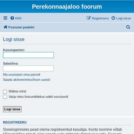
Perekonnaajaloo foorum
KKK
Registreeru
Logi sisse
O
Foorumi pealeht
t
Logi sisse
s
i
Kasutajanimi:
Salasõna:
Ma unustasin oma parooli
Saada aktiveerimissõnum uuesti
Mäleta mind
Varja minu foorumilolekut sellel sessioonil
REGISTREERU
Sisselogimiseks pead olema registreeritud kasutaja. Konto loomine võtab