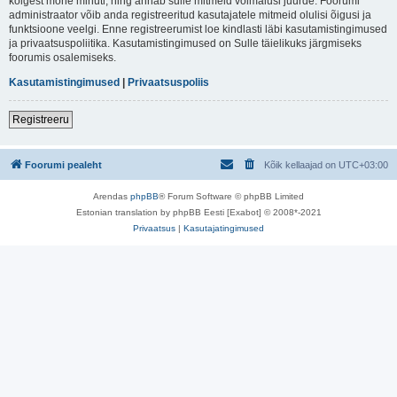
kõigest mõne minuti, ning annab sulle mitmeid võimalusi juurde. Foorumi
administraator võib anda registreeritud kasutajatele mitmeid olulisi õigusi ja
funktsioone veelgi. Enne registreerumist loe kindlasti läbi kasutamistingimused
ja privaatsuspoliitika. Kasutamistingimused on Sulle täielikuks järgmiseks
foorumis osalemiseks.
Kasutamistingimused
|
Privaatsuspoliis
Registreeru
Foorumi pealeht
Kõik kellaajad on
UTC+03:00
Arendas
phpBB
® Forum Software © phpBB Limited
Estonian translation by phpBB Eesti [Exabot] © 2008*-2021
Privaatsus
|
Kasutajatingimused