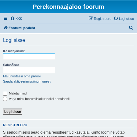
Perekonnaajaloo foorum
KKK
Registreeru
Logi sisse
O
Foorumi pealeht
t
Logi sisse
s
i
Kasutajanimi:
Salasõna:
Ma unustasin oma parooli
Saada aktiveerimissõnum uuesti
Mäleta mind
Varja minu foorumilolekut sellel sessioonil
REGISTREERU
Sisselogimiseks pead olema registreeritud kasutaja. Konto loomine võtab