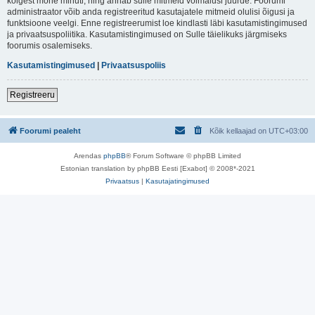
kõigest mõne minuti, ning annab sulle mitmeid võimalusi juurde. Foorumi
administraator võib anda registreeritud kasutajatele mitmeid olulisi õigusi ja
funktsioone veelgi. Enne registreerumist loe kindlasti läbi kasutamistingimused
ja privaatsuspoliitika. Kasutamistingimused on Sulle täielikuks järgmiseks
foorumis osalemiseks.
Kasutamistingimused
|
Privaatsuspoliis
Registreeru
Foorumi pealeht
Kõik kellaajad on
UTC+03:00
Arendas
phpBB
® Forum Software © phpBB Limited
Estonian translation by phpBB Eesti [Exabot] © 2008*-2021
Privaatsus
|
Kasutajatingimused