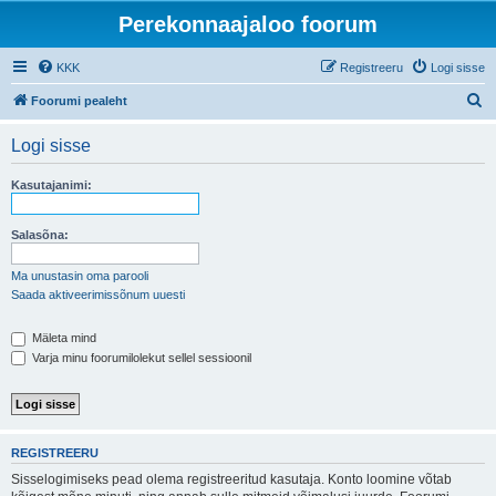
Perekonnaajaloo foorum
KKK
Registreeru
Logi sisse
O
Foorumi pealeht
t
Logi sisse
s
i
Kasutajanimi:
Salasõna:
Ma unustasin oma parooli
Saada aktiveerimissõnum uuesti
Mäleta mind
Varja minu foorumilolekut sellel sessioonil
REGISTREERU
Sisselogimiseks pead olema registreeritud kasutaja. Konto loomine võtab