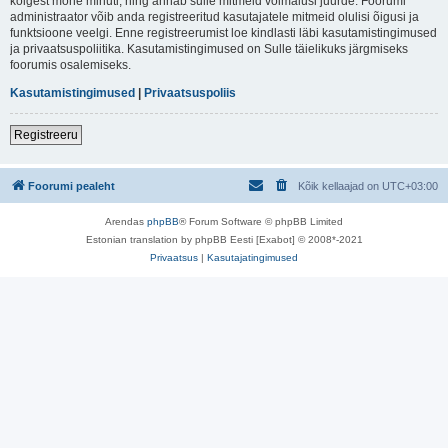
kõigest mõne minuti, ning annab sulle mitmeid võimalusi juurde. Foorumi
administraator võib anda registreeritud kasutajatele mitmeid olulisi õigusi ja
funktsioone veelgi. Enne registreerumist loe kindlasti läbi kasutamistingimused
ja privaatsuspoliitika. Kasutamistingimused on Sulle täielikuks järgmiseks
foorumis osalemiseks.
Kasutamistingimused
|
Privaatsuspoliis
Registreeru
Foorumi pealeht
Kõik kellaajad on
UTC+03:00
Arendas
phpBB
® Forum Software © phpBB Limited
Estonian translation by phpBB Eesti [Exabot] © 2008*-2021
Privaatsus
|
Kasutajatingimused