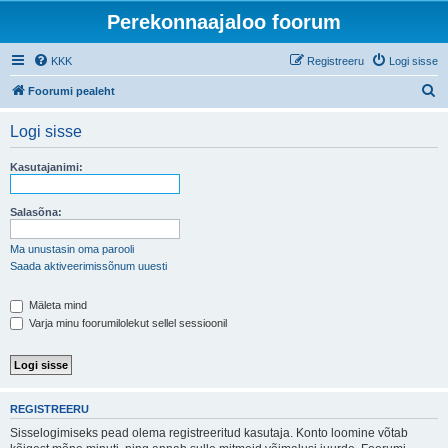
Perekonnaajaloo foorum
KKK
Registreeru
Logi sisse
O
Foorumi pealeht
t
Logi sisse
s
i
Kasutajanimi:
Salasõna:
Ma unustasin oma parooli
Saada aktiveerimissõnum uuesti
Mäleta mind
Varja minu foorumilolekut sellel sessioonil
REGISTREERU
Sisselogimiseks pead olema registreeritud kasutaja. Konto loomine võtab