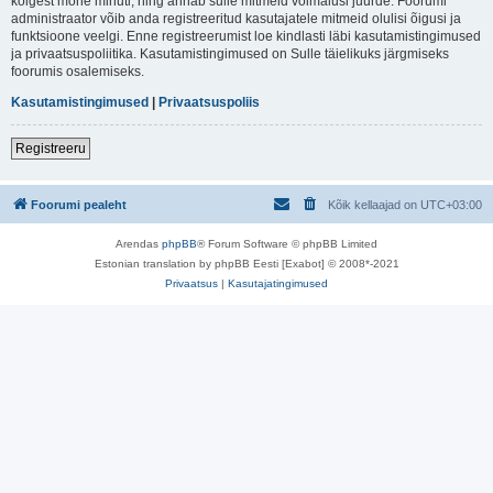
kõigest mõne minuti, ning annab sulle mitmeid võimalusi juurde. Foorumi
administraator võib anda registreeritud kasutajatele mitmeid olulisi õigusi ja
funktsioone veelgi. Enne registreerumist loe kindlasti läbi kasutamistingimused
ja privaatsuspoliitika. Kasutamistingimused on Sulle täielikuks järgmiseks
foorumis osalemiseks.
Kasutamistingimused
|
Privaatsuspoliis
Registreeru
Foorumi pealeht
Kõik kellaajad on
UTC+03:00
Arendas
phpBB
® Forum Software © phpBB Limited
Estonian translation by phpBB Eesti [Exabot] © 2008*-2021
Privaatsus
|
Kasutajatingimused