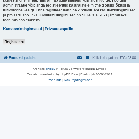
kõigest mõne minuti, ning annab sulle mitmeid võimalusi juurde. Foorumi
administraator võib anda registreeritud kasutajatele mitmeid olulisi õigusi ja
funktsioone veelgi. Enne registreerumist loe kindlasti läbi kasutamistingimused
ja privaatsuspoliitika. Kasutamistingimused on Sulle täielikuks järgmiseks
foorumis osalemiseks.
Kasutamistingimused
|
Privaatsuspoliis
Registreeru
Foorumi pealeht
Kõik kellaajad on
UTC+03:00
Arendas
phpBB
® Forum Software © phpBB Limited
Estonian translation by phpBB Eesti [Exabot] © 2008*-2021
Privaatsus
|
Kasutajatingimused