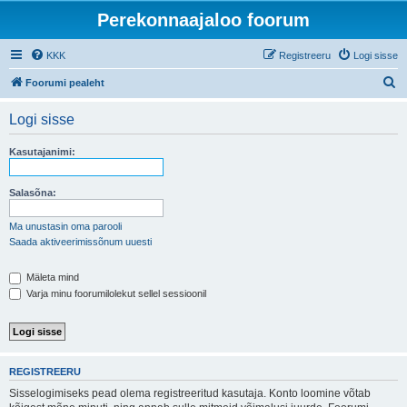
Perekonnaajaloo foorum
KKK
Registreeru
Logi sisse
O
Foorumi pealeht
t
Logi sisse
s
i
Kasutajanimi:
Salasõna:
Ma unustasin oma parooli
Saada aktiveerimissõnum uuesti
Mäleta mind
Varja minu foorumilolekut sellel sessioonil
REGISTREERU
Sisselogimiseks pead olema registreeritud kasutaja. Konto loomine võtab