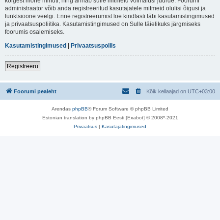
kõigest mõne minuti, ning annab sulle mitmeid võimalusi juurde. Foorumi
administraator võib anda registreeritud kasutajatele mitmeid olulisi õigusi ja
funktsioone veelgi. Enne registreerumist loe kindlasti läbi kasutamistingimused
ja privaatsuspoliitika. Kasutamistingimused on Sulle täielikuks järgmiseks
foorumis osalemiseks.
Kasutamistingimused
|
Privaatsuspoliis
Registreeru
Foorumi pealeht
Kõik kellaajad on
UTC+03:00
Arendas
phpBB
® Forum Software © phpBB Limited
Estonian translation by phpBB Eesti [Exabot] © 2008*-2021
Privaatsus
|
Kasutajatingimused