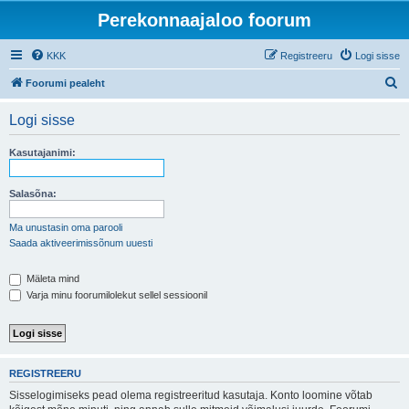
Perekonnaajaloo foorum
KKK
Registreeru
Logi sisse
O
Foorumi pealeht
t
Logi sisse
s
i
Kasutajanimi:
Salasõna:
Ma unustasin oma parooli
Saada aktiveerimissõnum uuesti
Mäleta mind
Varja minu foorumilolekut sellel sessioonil
REGISTREERU
Sisselogimiseks pead olema registreeritud kasutaja. Konto loomine võtab