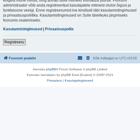
kõigest mõne minuti, ning annab sulle mitmeid võimalusi juurde. Foorumi
administraator võib anda registreeritud kasutajatele mitmeid olulisi õigusi ja
funktsioone veelgi. Enne registreerumist loe kindlasti läbi kasutamistingimused
ja privaatsuspoliitika. Kasutamistingimused on Sulle täielikuks järgmiseks
foorumis osalemiseks.
Kasutamistingimused
|
Privaatsuspoliis
Registreeru
Foorumi pealeht
Kõik kellaajad on
UTC+03:00
Arendas
phpBB
® Forum Software © phpBB Limited
Estonian translation by phpBB Eesti [Exabot] © 2008*-2021
Privaatsus
|
Kasutajatingimused