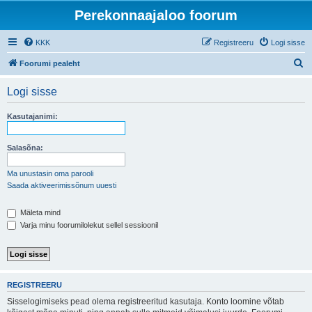
Perekonnaajaloo foorum
KKK
Registreeru
Logi sisse
O
Foorumi pealeht
t
Logi sisse
s
i
Kasutajanimi:
Salasõna:
Ma unustasin oma parooli
Saada aktiveerimissõnum uuesti
Mäleta mind
Varja minu foorumilolekut sellel sessioonil
REGISTREERU
Sisselogimiseks pead olema registreeritud kasutaja. Konto loomine võtab