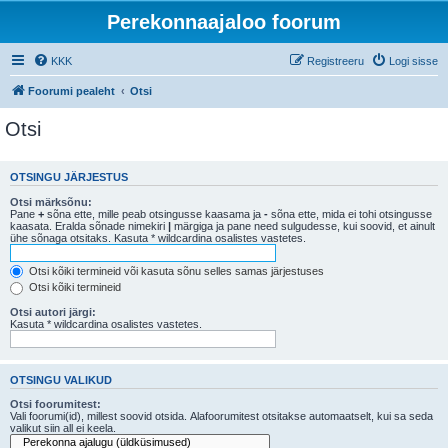
Perekonnaajaloo foorum
KKK
Registreeru
Logi sisse
Foorumi pealeht
Otsi
Otsi
OTSINGU JÄRJESTUS
Otsi märksõnu:
Pane
+
sõna ette, mille peab otsingusse kaasama ja
-
sõna ette, mida ei tohi otsingusse
kaasata. Eralda sõnade nimekiri
|
märgiga ja pane need sulgudesse, kui soovid, et ainult
ühe sõnaga otsitaks. Kasuta * wildcardina osalistes vastetes.
Otsi kõiki termineid või kasuta sõnu selles samas järjestuses
Otsi kõiki termineid
Otsi autori järgi:
Kasuta * wildcardina osalistes vastetes.
OTSINGU VALIKUD
Otsi foorumitest:
Vali foorumi(id), millest soovid otsida. Alafoorumitest otsitakse automaatselt, kui sa seda
valikut siin all ei keela.