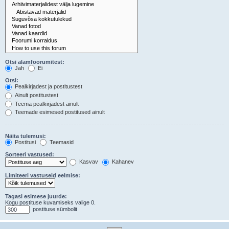
Otsi alamfoorumitest:
Jah
Ei
Otsi:
Pealkirjadest ja postitustest
Ainult postitustest
Teema pealkirjadest ainult
Teemade esimesed postitused ainult
Näita tulemusi:
Postitusi
Teemasid
Sorteeri vastused:
Kasvav
Kahanev
Limiteeri vastuseid eelmise:
Tagasi esimese juurde:
Kogu postituse kuvamiseks valige 0.
postituse sümbolit