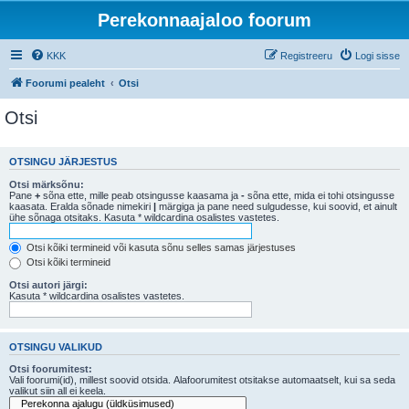
Perekonnaajaloo foorum
KKK
Registreeru
Logi sisse
Foorumi pealeht
Otsi
Otsi
OTSINGU JÄRJESTUS
Otsi märksõnu:
Pane
+
sõna ette, mille peab otsingusse kaasama ja
-
sõna ette, mida ei tohi otsingusse
kaasata. Eralda sõnade nimekiri
|
märgiga ja pane need sulgudesse, kui soovid, et ainult
ühe sõnaga otsitaks. Kasuta * wildcardina osalistes vastetes.
Otsi kõiki termineid või kasuta sõnu selles samas järjestuses
Otsi kõiki termineid
Otsi autori järgi:
Kasuta * wildcardina osalistes vastetes.
OTSINGU VALIKUD
Otsi foorumitest:
Vali foorumi(id), millest soovid otsida. Alafoorumitest otsitakse automaatselt, kui sa seda
valikut siin all ei keela.