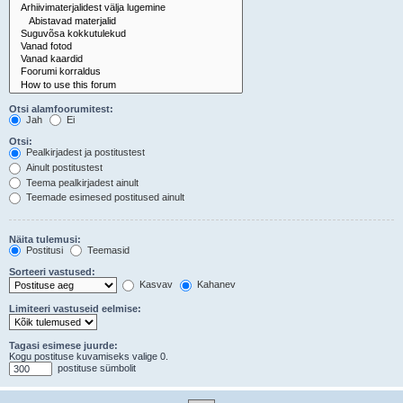
Otsi alamfoorumitest:
Jah
Ei
Otsi:
Pealkirjadest ja postitustest
Ainult postitustest
Teema pealkirjadest ainult
Teemade esimesed postitused ainult
Näita tulemusi:
Postitusi
Teemasid
Sorteeri vastused:
Kasvav
Kahanev
Limiteeri vastuseid eelmise:
Tagasi esimese juurde:
Kogu postituse kuvamiseks valige 0.
postituse sümbolit