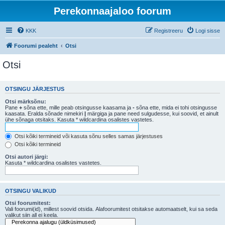
Perekonnaajaloo foorum
KKK
Registreeru
Logi sisse
Foorumi pealeht
Otsi
Otsi
OTSINGU JÄRJESTUS
Otsi märksõnu:
Pane
+
sõna ette, mille peab otsingusse kaasama ja
-
sõna ette, mida ei tohi otsingusse
kaasata. Eralda sõnade nimekiri
|
märgiga ja pane need sulgudesse, kui soovid, et ainult
ühe sõnaga otsitaks. Kasuta * wildcardina osalistes vastetes.
Otsi kõiki termineid või kasuta sõnu selles samas järjestuses
Otsi kõiki termineid
Otsi autori järgi:
Kasuta * wildcardina osalistes vastetes.
OTSINGU VALIKUD
Otsi foorumitest:
Vali foorumi(id), millest soovid otsida. Alafoorumitest otsitakse automaatselt, kui sa seda
valikut siin all ei keela.