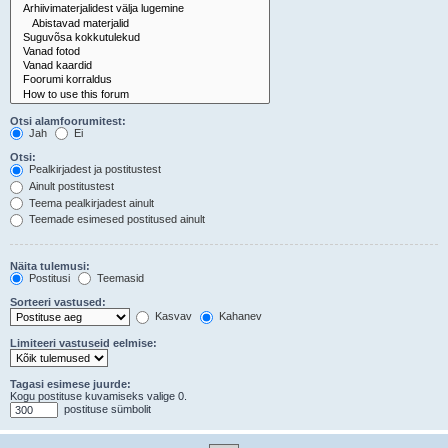
Otsi alamfoorumitest:
Jah
Ei
Otsi:
Pealkirjadest ja postitustest
Ainult postitustest
Teema pealkirjadest ainult
Teemade esimesed postitused ainult
Näita tulemusi:
Postitusi
Teemasid
Sorteeri vastused:
Kasvav
Kahanev
Limiteeri vastuseid eelmise:
Tagasi esimese juurde:
Kogu postituse kuvamiseks valige 0.
postituse sümbolit