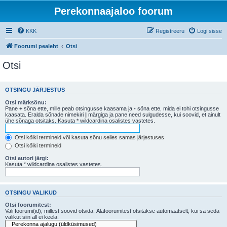
Perekonnaajaloo foorum
KKK
Registreeru
Logi sisse
Foorumi pealeht
Otsi
Otsi
OTSINGU JÄRJESTUS
Otsi märksõnu:
Pane
+
sõna ette, mille peab otsingusse kaasama ja
-
sõna ette, mida ei tohi otsingusse
kaasata. Eralda sõnade nimekiri
|
märgiga ja pane need sulgudesse, kui soovid, et ainult
ühe sõnaga otsitaks. Kasuta * wildcardina osalistes vastetes.
Otsi kõiki termineid või kasuta sõnu selles samas järjestuses
Otsi kõiki termineid
Otsi autori järgi:
Kasuta * wildcardina osalistes vastetes.
OTSINGU VALIKUD
Otsi foorumitest:
Vali foorumi(id), millest soovid otsida. Alafoorumitest otsitakse automaatselt, kui sa seda
valikut siin all ei keela.