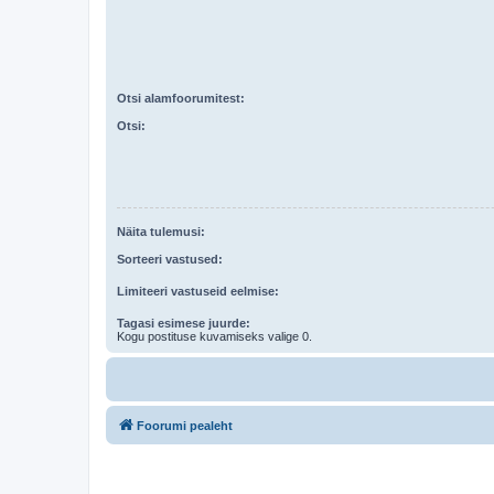
Otsi alamfoorumitest:
Otsi:
Näita tulemusi:
Sorteeri vastused:
Limiteeri vastuseid eelmise:
Tagasi esimese juurde:
Kogu postituse kuvamiseks valige 0.
Foorumi pealeht