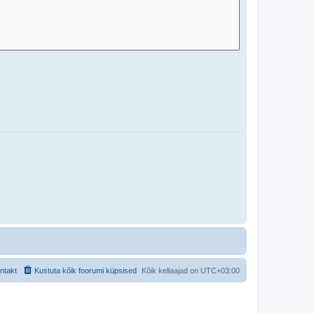
ntakt
Kustuta kõik foorumi küpsised
Kõik kellaajad on
UTC+03:00