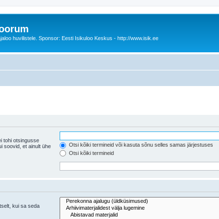
foorum
oo huvilistele. Sponsor: Eesti Isikuloo Keskus - http://www.isik.ee
i tohi otsingusse
Otsi kõiki termineid või kasuta sõnu selles samas järjestuses
ühe
Otsi kõiki termineid
tselt, kui sa seda