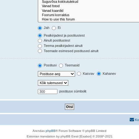
Jah
Ei
Pealkirjadest ja postitustest
Ainult postitustest
Teema pealkirjadest ainult
Teemade esimesed postitused ainult
Postitusi
Teemasid
Kasvav
Kahanev
postituse sümbolit
Ko
Arendas
phpBB
® Forum Software © phpBB Limited
Estonian translation by phpBB Eesti [Exabot] © 2008*-2021