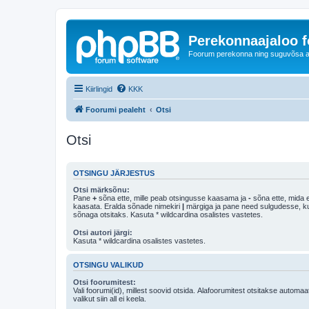
Perekonnaajaloo 
Foorum perekonna ning suguvõsa ajal
Kiirlingid
KKK
Foorumi pealeht
Otsi
Otsi
OTSINGU JÄRJESTUS
Otsi märksõnu:
Pane
+
sõna ette, mille peab otsingusse kaasama ja
-
sõna ette, mida e
kaasata. Eralda sõnade nimekiri
|
märgiga ja pane need sulgudesse, kui soovid, et ainult 
sõnaga otsitaks. Kasuta * wildcardina osalistes vastetes.
Otsi autori järgi:
Kasuta * wildcardina osalistes vastetes.
OTSINGU VALIKUD
Otsi foorumitest:
Vali foorumi(id), millest soovid otsida. Alafoorumitest otsitakse automaa
valikut siin all ei keela.