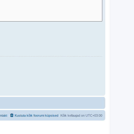
ntakt
Kustuta kõik foorumi küpsised
Kõik kellaajad on
UTC+03:00