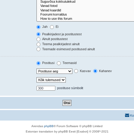
Jah
Ei
Pealkirjadest ja postitustest
Ainult postitustest
Teema pealkirjadest ainult
Teemade esimesed postitused ainult
Postitusi
Teemasid
Kasvav
Kahanev
postituse sümbolit
Ko
Arendas
phpBB
® Forum Software © phpBB Limited
Estonian translation by phpBB Eesti [Exabot] © 2008*-2021