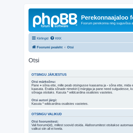
Perekonnaajaloo 
Foorum perekonna ning suguvõsa ajal
Kiirlingid
KKK
Foorumi pealeht
Otsi
Otsi
OTSINGU JÄRJESTUS
Otsi märksõnu:
Pane
+
sõna ette, mille peab otsingusse kaasama ja
-
sõna ette, mida e
kaasata. Eralda sõnade nimekiri
|
märgiga ja pane need sulgudesse, kui soovid, et ainult 
sõnaga otsitaks. Kasuta * wildcardina osalistes vastetes.
Otsi autori järgi:
Kasuta * wildcardina osalistes vastetes.
OTSINGU VALIKUD
Otsi foorumitest:
Vali foorumi(id), millest soovid otsida. Alafoorumitest otsitakse automaa
valikut siin all ei keela.