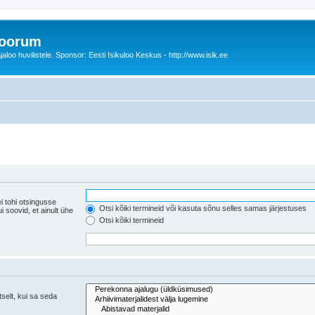
foorum
oo huvilistele. Sponsor: Eesti Isikuloo Keskus - http://www.isik.ee
i tohi otsingusse
Otsi kõiki termineid või kasuta sõnu selles samas järjestuses
ühe
Otsi kõiki termineid
tselt, kui sa seda