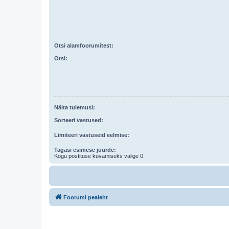
Otsi alamfoorumitest:
Otsi:
Näita tulemusi:
Sorteeri vastused:
Limiteeri vastuseid eelmise:
Tagasi esimese juurde:
Kogu postituse kuvamiseks valige 0.
Foorumi pealeht