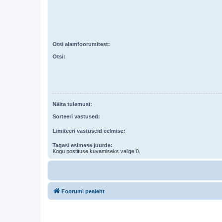
Otsi alamfoorumitest:
Otsi:
Näita tulemusi:
Sorteeri vastused:
Limiteeri vastuseid eelmise:
Tagasi esimese juurde:
Kogu postituse kuvamiseks valige 0.
Foorumi pealeht