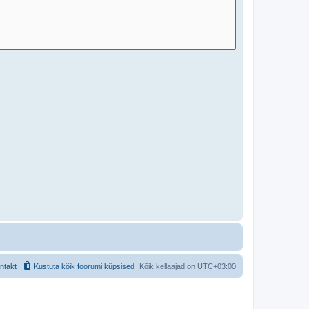
ntakt
Kustuta kõik foorumi küpsised
Kõik kellaajad on
UTC+03:00