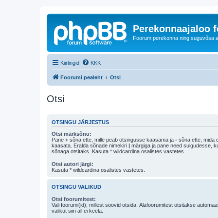
Perekonnaajaloo 
Foorum perekonna ning suguvõsa ajal
Kiirlingid
KKK
Foorumi pealeht
Otsi
Otsi
OTSINGU JÄRJESTUS
Otsi märksõnu:
Pane
+
sõna ette, mille peab otsingusse kaasama ja
-
sõna ette, mida e
kaasata. Eralda sõnade nimekiri
|
märgiga ja pane need sulgudesse, kui soovid, et ainult 
sõnaga otsitaks. Kasuta * wildcardina osalistes vastetes.
Otsi autori järgi:
Kasuta * wildcardina osalistes vastetes.
OTSINGU VALIKUD
Otsi foorumitest:
Vali foorumi(id), millest soovid otsida. Alafoorumitest otsitakse automaa
valikut siin all ei keela.