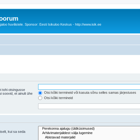
foorum
oo huvilistele. Sponsor: Eesti Isikuloo Keskus - http://www.isik.ee
i tohi otsingusse
Otsi kõiki termineid või kasuta sõnu selles samas järjestuses
ühe
Otsi kõiki termineid
tselt, kui sa seda