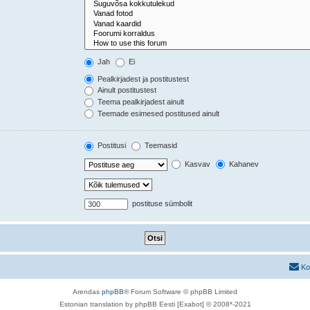
Jah
Ei
Pealkirjadest ja postitustest
Ainult postitustest
Teema pealkirjadest ainult
Teemade esimesed postitused ainult
Postitusi
Teemasid
Kasvav
Kahanev
postituse sümbolit
Ko
Arendas
phpBB
® Forum Software © phpBB Limited
Estonian translation by phpBB Eesti [Exabot] © 2008*-2021