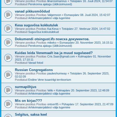
Viimane postitus Postitas
liinarosimannus
«
Teisipäev 16. Juuli 2024, 11:54:07
Postitatud
Perekonna ajalugu (üldküsimused)
vanad pikkusmõõdud
Viimane postitus Postitas
Valgemoon
«
Esmaspäev 08. Juuli 2024, 15:42:07
Postitatud
Arhiivimaterjalidest välja lugemine
Kesa suguvõsa kokkutulek
Viimane postitus Postitas
Kai.Kesa
«
Teisipäev 27. Veebruar 2024, 14:47:02
Postitatud
Suguvõsa kokkutulekud
Dokumendi otsingust.Из поиска документов.
Viimane postitus Postitas
mibeko
«
Esmaspäev 20. November 2023, 16:15:11
Postitatud
Perekonna ajalugu (üldküsimused)
Kuidas leida Venemaalt isa ja muud sugulased?
Viimane postitus Postitas
Cris.Saar@gmail.com
«
Kolmapäev 01. November
2023, 17:10:11
Postitatud
Vanad fotod
Russian Congregations
Viimane postitus Postitas
paulwshumway
«
Teisipäev 26. September 2023,
02:02:09
Postitatud
Endine Vene tsaaririigi territoorium
surmapõhjus
Viimane postitus Postitas
Vello
«
Kolmapäev 20. September 2023, 12:48:09
Postitatud
Arhiivimaterjalidest välja lugemine
Mis on kirjas???
Viimane postitus Postitas
ontser85
«
Pühapäev 17. September 2023, 21:47:09
Postitatud
Arhiivimaterjalidest välja lugemine
Selgitus, saksa keel