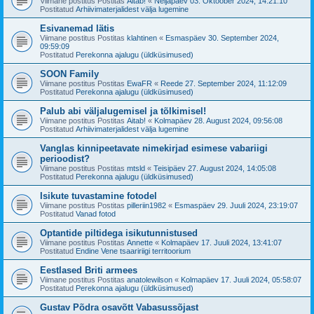
Viimane postitus Postitas
Aitab!
«
Neljapäev 03. Oktoober 2024, 14:21:10
Postitatud
Arhiivimaterjalidest välja lugemine
Esivanemad lätis
Viimane postitus Postitas
klahtinen
«
Esmaspäev 30. September 2024,
09:59:09
Postitatud
Perekonna ajalugu (üldküsimused)
SOON Family
Viimane postitus Postitas
EwaFR
«
Reede 27. September 2024, 11:12:09
Postitatud
Perekonna ajalugu (üldküsimused)
Palub abi väljalugemisel ja tõlkimisel!
Viimane postitus Postitas
Aitab!
«
Kolmapäev 28. August 2024, 09:56:08
Postitatud
Arhiivimaterjalidest välja lugemine
Vanglas kinnipeetavate nimekirjad esimese vabariigi
perioodist?
Viimane postitus Postitas
mtsld
«
Teisipäev 27. August 2024, 14:05:08
Postitatud
Perekonna ajalugu (üldküsimused)
Isikute tuvastamine fotodel
Viimane postitus Postitas
pilleriin1982
«
Esmaspäev 29. Juuli 2024, 23:19:07
Postitatud
Vanad fotod
Optantide piltidega isikutunnistused
Viimane postitus Postitas
Annette
«
Kolmapäev 17. Juuli 2024, 13:41:07
Postitatud
Endine Vene tsaaririigi territoorium
Eestlased Briti armees
Viimane postitus Postitas
anatolewilson
«
Kolmapäev 17. Juuli 2024, 05:58:07
Postitatud
Perekonna ajalugu (üldküsimused)
Gustav Põdra osavõtt Vabasussõjast