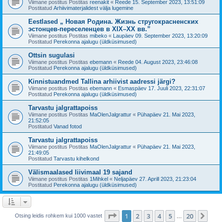
Viimane postitus Postitas
reenakit
«
Reede 15. September 2023, 13:51:09
Postitatud
Arhiivimaterjalidest välja lugemine
Eestlased „ Новая Родина. Жизнь стругокрасненских
эстонцев-переселенцев в XIX–XX вв.”
Viimane postitus Postitas
mibeko
«
Laupäev 09. September 2023, 13:20:09
Postitatud
Perekonna ajalugu (üldküsimused)
Ottsin sugulasi
Viimane postitus Postitas
ebemann
«
Reede 04. August 2023, 23:46:08
Postitatud
Perekonna ajalugu (üldküsimused)
Kinnistuandmed Tallina arhiivist aadressi järgi?
Viimane postitus Postitas
ebemann
«
Esmaspäev 17. Juuli 2023, 22:31:07
Postitatud
Perekonna ajalugu (üldküsimused)
Tarvastu jalgrattapoiss
Viimane postitus Postitas
MaOlenJalgrattur
«
Pühapäev 21. Mai 2023,
21:52:05
Postitatud
Vanad fotod
Tarvastu jalgrattapoiss
Viimane postitus Postitas
MaOlenJalgrattur
«
Pühapäev 21. Mai 2023,
21:49:05
Postitatud
Tarvastu kihelkond
Välismaalased liivimaal 19 sajand
Viimane postitus Postitas
1Mihkel
«
Neljapäev 27. Aprill 2023, 21:23:04
Postitatud
Perekonna ajalugu (üldküsimused)
1
. leht
20
-st
1
2
3
4
5
20
Jär
Otsing leidis rohkem kui 1000 vastet
…