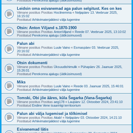
Postitatud
Perekonna ajalugu (üldküsimused)
Leidsin oma esivanemad aga palun selgitust. Kes on kes
Viimane postitus Postitas
Hoclinemma
«
Neljapäev 13. Veebruar 2025,
16:15:02
Postitatud
Arhiivimaterjalidest välja lugemine
Otsin: Anton Viljand s.1870-1900
Viimane postitus Postitas
AntonViljand
«
Reede 07. Veebruar 2025, 13:10:02
Postitatud
Perekonna ajalugu (üldküsimused)
Palun abi
Viimane postitus Postitas
Luule Vaino
«
Esmaspäev 03. Veebruar 2025,
20:16:02
Postitatud
Arhiivimaterjalidest välja lugemine
Otsin dokumenti
Viimane postitus Postitas
Üksuudishimulik
«
Pühapäev 26. Jaanuar 2025,
15:26:01
Postitatud
Perekonna ajalugu (üldküsimused)
Miks
Viimane postitus Postitas
Luule Vaino
«
Reede 03. Jaanuar 2025, 15:46:01
Postitatud
Arhiivimaterjalidest välja lugemine
Tomski, Obi jõe ääres, küla Šegarka (Vana-Šegarka)
Viimane postitus Postitas
aeg178
«
Laupäev 12. Oktoober 2024, 23:41:10
Postitatud
Endine Vene tsaaririigi territoorium
Palun abi välja lugemisel ja tõlkimisel
Viimane postitus Postitas
Aitab!
«
Neljapäev 03. Oktoober 2024, 14:21:10
Postitatud
Arhiivimaterjalidest välja lugemine
Esivanemad lätis