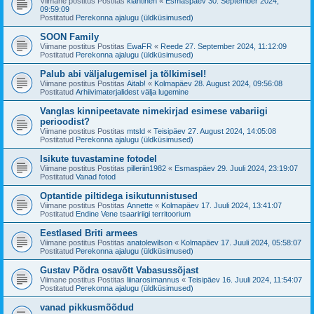
Viimane postitus Postitas
klahtinen
«
Esmaspäev 30. September 2024,
09:59:09
Postitatud
Perekonna ajalugu (üldküsimused)
SOON Family
Viimane postitus Postitas
EwaFR
«
Reede 27. September 2024, 11:12:09
Postitatud
Perekonna ajalugu (üldküsimused)
Palub abi väljalugemisel ja tõlkimisel!
Viimane postitus Postitas
Aitab!
«
Kolmapäev 28. August 2024, 09:56:08
Postitatud
Arhiivimaterjalidest välja lugemine
Vanglas kinnipeetavate nimekirjad esimese vabariigi
perioodist?
Viimane postitus Postitas
mtsld
«
Teisipäev 27. August 2024, 14:05:08
Postitatud
Perekonna ajalugu (üldküsimused)
Isikute tuvastamine fotodel
Viimane postitus Postitas
pilleriin1982
«
Esmaspäev 29. Juuli 2024, 23:19:07
Postitatud
Vanad fotod
Optantide piltidega isikutunnistused
Viimane postitus Postitas
Annette
«
Kolmapäev 17. Juuli 2024, 13:41:07
Postitatud
Endine Vene tsaaririigi territoorium
Eestlased Briti armees
Viimane postitus Postitas
anatolewilson
«
Kolmapäev 17. Juuli 2024, 05:58:07
Postitatud
Perekonna ajalugu (üldküsimused)
Gustav Põdra osavõtt Vabasussõjast
Viimane postitus Postitas
liinarosimannus
«
Teisipäev 16. Juuli 2024, 11:54:07
Postitatud
Perekonna ajalugu (üldküsimused)
vanad pikkusmõõdud