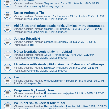
Viimane postitus Postitas
Valgemoon
«
Reede 31. Oktoober 2025, 10:43:10
Postitatud
Arhiivimaterjalidest välja lugemine
Necca Andres ja Tio
Viimane postitus Postitas
ontser85
«
Pühapäev 21. September 2025, 11:52:09
Postitatud
Perekonna ajalugu (üldküsimused)
Abi 18. sajandi talupoegade kokkuviimisel minu sugupuuga
Viimane postitus Postitas
smiler900
«
Pühapäev 10. August 2025, 12:09:08
Postitatud
Perekonna ajalugu (üldküsimused)
Juliana Brisnitski
Viimane postitus Postitas
eostnas
«
Neljapäev 08. Mai 2025, 16:53:05
Postitatud
Rootsi
Mõisa teenijate/teenistujate nimekirjad
Viimane postitus Postitas
AloSa
«
Pühapäev 27. Aprill 2025, 13:08:04
Postitatud
Perekonna ajalugu (üldküsimused)
Lähedaste mälestuste jäädvustamine. Palun abi küsitlusega
Viimane postitus Postitas
Elukuva
«
Neljapäev 20. Märts 2025, 21:11:03
Postitatud
Perekonna ajalugu (üldküsimused)
Freimuth
Viimane postitus Postitas
Üksuudishimulik
«
Reede 14. Märts 2025, 15:03:03
Postitatud
Haapsalu linn
Programm My Family Tree
Viimane postitus Postitas
Huvitavteada
«
Neljapäev 13. Märts 2025, 19:17:03
Postitatud
Arvutiprogrammid
Palun abi saksa keelest tõlkimisel
Viimane postitus Postitas
Üksuudishimulik
«
Laupäev 01. Märts 2025, 18:05:03