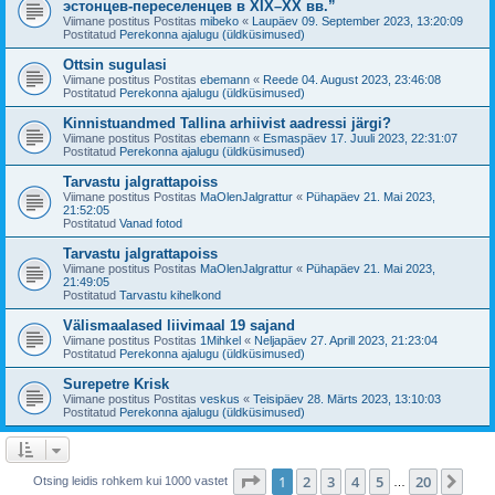
эстонцев-переселенцев в XIX–XX вв.”
Viimane postitus Postitas
mibeko
«
Laupäev 09. September 2023, 13:20:09
Postitatud
Perekonna ajalugu (üldküsimused)
Ottsin sugulasi
Viimane postitus Postitas
ebemann
«
Reede 04. August 2023, 23:46:08
Postitatud
Perekonna ajalugu (üldküsimused)
Kinnistuandmed Tallina arhiivist aadressi järgi?
Viimane postitus Postitas
ebemann
«
Esmaspäev 17. Juuli 2023, 22:31:07
Postitatud
Perekonna ajalugu (üldküsimused)
Tarvastu jalgrattapoiss
Viimane postitus Postitas
MaOlenJalgrattur
«
Pühapäev 21. Mai 2023,
21:52:05
Postitatud
Vanad fotod
Tarvastu jalgrattapoiss
Viimane postitus Postitas
MaOlenJalgrattur
«
Pühapäev 21. Mai 2023,
21:49:05
Postitatud
Tarvastu kihelkond
Välismaalased liivimaal 19 sajand
Viimane postitus Postitas
1Mihkel
«
Neljapäev 27. Aprill 2023, 21:23:04
Postitatud
Perekonna ajalugu (üldküsimused)
Surepetre Krisk
Viimane postitus Postitas
veskus
«
Teisipäev 28. Märts 2023, 13:10:03
Postitatud
Perekonna ajalugu (üldküsimused)
1
. leht
20
-st
1
2
3
4
5
20
Jär
Otsing leidis rohkem kui 1000 vastet
…