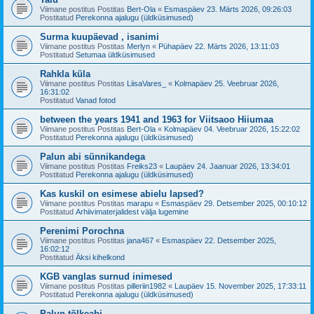
Viimane postitus Postitas
Bert-Ola
«
Esmaspäev 23. Märts 2026, 09:26:03
Postitatud
Perekonna ajalugu (üldküsimused)
Surma kuupäevad , isanimi
Viimane postitus Postitas
Merlyn
«
Pühapäev 22. Märts 2026, 13:11:03
Postitatud
Setumaa üldküsimused
Rahkla küla
Viimane postitus Postitas
LiisaVares_
«
Kolmapäev 25. Veebruar 2026,
16:31:02
Postitatud
Vanad fotod
between the years 1941 and 1963 for Viitsaoo Hiiumaa
Viimane postitus Postitas
Bert-Ola
«
Kolmapäev 04. Veebruar 2026, 15:22:02
Postitatud
Perekonna ajalugu (üldküsimused)
Palun abi sünnikandega
Viimane postitus Postitas
Freiks23
«
Laupäev 24. Jaanuar 2026, 13:34:01
Postitatud
Perekonna ajalugu (üldküsimused)
Kas kuskil on esimese abielu lapsed?
Viimane postitus Postitas
marapu
«
Esmaspäev 29. Detsember 2025, 00:10:12
Postitatud
Arhiivimaterjalidest välja lugemine
Perenimi Porochna
Viimane postitus Postitas
jana467
«
Esmaspäev 22. Detsember 2025,
16:02:12
Postitatud
Äksi kihelkond
KGB vanglas surnud inimesed
Viimane postitus Postitas
pilleriin1982
«
Laupäev 15. November 2025, 17:33:11
Postitatud
Perekonna ajalugu (üldküsimused)
Palun tõlkeabi