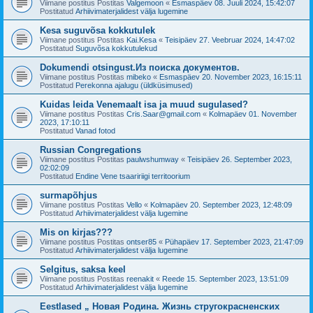
Viimane postitus Postitas
Valgemoon
«
Esmaspäev 08. Juuli 2024, 15:42:07
Postitatud
Arhiivimaterjalidest välja lugemine
Kesa suguvõsa kokkutulek
Viimane postitus Postitas
Kai.Kesa
«
Teisipäev 27. Veebruar 2024, 14:47:02
Postitatud
Suguvõsa kokkutulekud
Dokumendi otsingust.Из поиска документов.
Viimane postitus Postitas
mibeko
«
Esmaspäev 20. November 2023, 16:15:11
Postitatud
Perekonna ajalugu (üldküsimused)
Kuidas leida Venemaalt isa ja muud sugulased?
Viimane postitus Postitas
Cris.Saar@gmail.com
«
Kolmapäev 01. November
2023, 17:10:11
Postitatud
Vanad fotod
Russian Congregations
Viimane postitus Postitas
paulwshumway
«
Teisipäev 26. September 2023,
02:02:09
Postitatud
Endine Vene tsaaririigi territoorium
surmapõhjus
Viimane postitus Postitas
Vello
«
Kolmapäev 20. September 2023, 12:48:09
Postitatud
Arhiivimaterjalidest välja lugemine
Mis on kirjas???
Viimane postitus Postitas
ontser85
«
Pühapäev 17. September 2023, 21:47:09
Postitatud
Arhiivimaterjalidest välja lugemine
Selgitus, saksa keel
Viimane postitus Postitas
reenakit
«
Reede 15. September 2023, 13:51:09
Postitatud
Arhiivimaterjalidest välja lugemine
Eestlased „ Новая Родина. Жизнь стругокрасненских