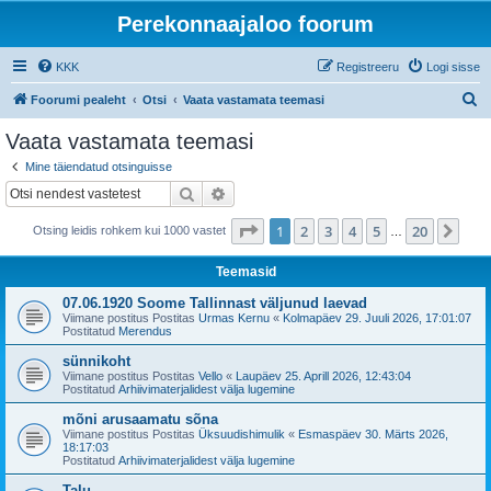
Perekonnaajaloo foorum
KKK
Registreeru
Logi sisse
O
Foorumi pealeht
Otsi
Vaata vastamata teemasi
t
Vaata vastamata teemasi
s
Mine täiendatud otsinguisse
i
Otsi
Täiendatud otsing
1
. leht
20
-st
1
2
3
4
5
20
Jär
Otsing leidis rohkem kui 1000 vastet
…
Teemasid
07.06.1920 Soome Tallinnast väljunud laevad
Viimane postitus Postitas
Urmas Kernu
«
Kolmapäev 29. Juuli 2026, 17:01:07
Postitatud
Merendus
sünnikoht
Viimane postitus Postitas
Vello
«
Laupäev 25. Aprill 2026, 12:43:04
Postitatud
Arhiivimaterjalidest välja lugemine
mõni arusaamatu sõna
Viimane postitus Postitas
Üksuudishimulik
«
Esmaspäev 30. Märts 2026,
18:17:03
Postitatud
Arhiivimaterjalidest välja lugemine
Talu