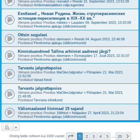
Viimane postitus Postitas
reenakit
«
Reede 15. September 2023, 13:51:09
Postitatud
Arhiivimaterjalidest välja lugemine
Eestlased „ Новая Родина. Жизнь стругокрасненских
эстонцев-переселенцев в XIX–XX вв.”
Viimane postitus Postitas
mibeko
«
Laupäev 09. September 2023, 13:20:09
Postitatud
Perekonna ajalugu (üldküsimused)
Ottsin sugulasi
Viimane postitus Postitas
ebemann
«
Reede 04. August 2023, 23:46:08
Postitatud
Perekonna ajalugu (üldküsimused)
Kinnistuandmed Tallina arhiivist aadressi järgi?
Viimane postitus Postitas
ebemann
«
Esmaspäev 17. Juuli 2023, 22:31:07
Postitatud
Perekonna ajalugu (üldküsimused)
Tarvastu jalgrattapoiss
Viimane postitus Postitas
MaOlenJalgrattur
«
Pühapäev 21. Mai 2023,
21:52:05
Postitatud
Vanad fotod
Tarvastu jalgrattapoiss
Viimane postitus Postitas
MaOlenJalgrattur
«
Pühapäev 21. Mai 2023,
21:49:05
Postitatud
Tarvastu kihelkond
Välismaalased liivimaal 19 sajand
Viimane postitus Postitas
1Mihkel
«
Neljapäev 27. Aprill 2023, 21:23:04
Postitatud
Perekonna ajalugu (üldküsimused)
1
. leht
20
-st
1
2
3
4
5
20
Jär
Otsing leidis rohkem kui 1000 vastet
…