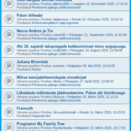
Viimane postitus Postitas
pilleriin1982
«
Laupäev 15. November 2025, 17:33:11
Postitatud
Perekonna ajalugu (üldküsimused)
Palun tõlkeabi
Viimane postitus Postitas
Valgemoon
«
Reede 31. Oktoober 2025, 10:43:10
Postitatud
Arhiivimaterjalidest välja lugemine
Necca Andres ja Tio
Viimane postitus Postitas
ontser85
«
Pühapäev 21. September 2025, 11:52:09
Postitatud
Perekonna ajalugu (üldküsimused)
Abi 18. sajandi talupoegade kokkuviimisel minu sugupuuga
Viimane postitus Postitas
smiler900
«
Pühapäev 10. August 2025, 12:09:08
Postitatud
Perekonna ajalugu (üldküsimused)
Juliana Brisnitski
Viimane postitus Postitas
eostnas
«
Neljapäev 08. Mai 2025, 16:53:05
Postitatud
Rootsi
Mõisa teenijate/teenistujate nimekirjad
Viimane postitus Postitas
AloSa
«
Pühapäev 27. Aprill 2025, 13:08:04
Postitatud
Perekonna ajalugu (üldküsimused)
Lähedaste mälestuste jäädvustamine. Palun abi küsitlusega
Viimane postitus Postitas
Elukuva
«
Neljapäev 20. Märts 2025, 21:11:03
Postitatud
Perekonna ajalugu (üldküsimused)
Freimuth
Viimane postitus Postitas
Üksuudishimulik
«
Reede 14. Märts 2025, 15:03:03
Postitatud
Haapsalu linn
Programm My Family Tree
Viimane postitus Postitas
Huvitavteada
«
Neljapäev 13. Märts 2025, 19:17:03