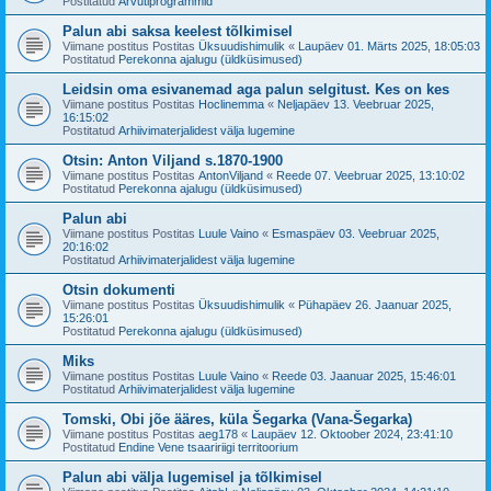
Postitatud
Arvutiprogrammid
Palun abi saksa keelest tõlkimisel
Viimane postitus Postitas
Üksuudishimulik
«
Laupäev 01. Märts 2025, 18:05:03
Postitatud
Perekonna ajalugu (üldküsimused)
Leidsin oma esivanemad aga palun selgitust. Kes on kes
Viimane postitus Postitas
Hoclinemma
«
Neljapäev 13. Veebruar 2025,
16:15:02
Postitatud
Arhiivimaterjalidest välja lugemine
Otsin: Anton Viljand s.1870-1900
Viimane postitus Postitas
AntonViljand
«
Reede 07. Veebruar 2025, 13:10:02
Postitatud
Perekonna ajalugu (üldküsimused)
Palun abi
Viimane postitus Postitas
Luule Vaino
«
Esmaspäev 03. Veebruar 2025,
20:16:02
Postitatud
Arhiivimaterjalidest välja lugemine
Otsin dokumenti
Viimane postitus Postitas
Üksuudishimulik
«
Pühapäev 26. Jaanuar 2025,
15:26:01
Postitatud
Perekonna ajalugu (üldküsimused)
Miks
Viimane postitus Postitas
Luule Vaino
«
Reede 03. Jaanuar 2025, 15:46:01
Postitatud
Arhiivimaterjalidest välja lugemine
Tomski, Obi jõe ääres, küla Šegarka (Vana-Šegarka)
Viimane postitus Postitas
aeg178
«
Laupäev 12. Oktoober 2024, 23:41:10
Postitatud
Endine Vene tsaaririigi territoorium
Palun abi välja lugemisel ja tõlkimisel