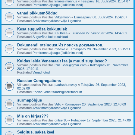
Viimane postitus Postitas
liinarosimannus
«
Teisipäev 16. Juuli 2024, 11:54:07
Postitatud
Perekonna ajalugu (üldküsimused)
vanad pikkusmõõdud
Viimane postitus Postitas
Valgemoon
«
Esmaspäev 08. Juuli 2024, 15:42:07
Postitatud
Arhiivimaterjalidest välja lugemine
Kesa suguvõsa kokkutulek
Viimane postitus Postitas
Kai.Kesa
«
Teisipäev 27. Veebruar 2024, 14:47:02
Postitatud
Suguvõsa kokkutulekud
Dokumendi otsingust.Из поиска документов.
Viimane postitus Postitas
mibeko
«
Esmaspäev 20. November 2023, 16:15:11
Postitatud
Perekonna ajalugu (üldküsimused)
Kuidas leida Venemaalt isa ja muud sugulased?
Viimane postitus Postitas
Cris.Saar@gmail.com
«
Kolmapäev 01. November
2023, 17:10:11
Postitatud
Vanad fotod
Russian Congregations
Viimane postitus Postitas
paulwshumway
«
Teisipäev 26. September 2023,
02:02:09
Postitatud
Endine Vene tsaaririigi territoorium
surmapõhjus
Viimane postitus Postitas
Vello
«
Kolmapäev 20. September 2023, 12:48:09
Postitatud
Arhiivimaterjalidest välja lugemine
Mis on kirjas???
Viimane postitus Postitas
ontser85
«
Pühapäev 17. September 2023, 21:47:09
Postitatud
Arhiivimaterjalidest välja lugemine
Selgitus, saksa keel