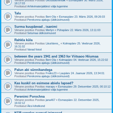
Viimane postitus Postitas
Üksuudishimulik
«
Esmaspäev 30. Märts 2026,
18:17:03
Postitatud
Arhiivimaterjalidest välja lugemine
Talu
Viimane postitus Postitas
Bert-Ola
«
Esmaspäev 23. Märts 2026, 09:26:03
Postitatud
Perekonna ajalugu (üldküsimused)
Surma kuupäevad , isanimi
Viimane postitus Postitas
Merlyn
«
Pühapäev 22. Märts 2026, 13:11:03
Postitatud
Setumaa üldküsimused
Rahkla küla
Viimane postitus Postitas
LiisaVares_
«
Kolmapäev 25. Veebruar 2026,
16:31:02
Postitatud
Vanad fotod
between the years 1941 and 1963 for Viitsaoo Hiiumaa
Viimane postitus Postitas
Bert-Ola
«
Kolmapäev 04. Veebruar 2026, 15:22:02
Postitatud
Perekonna ajalugu (üldküsimused)
Palun abi sünnikandega
Viimane postitus Postitas
Freiks23
«
Laupäev 24. Jaanuar 2026, 13:34:01
Postitatud
Perekonna ajalugu (üldküsimused)
Kas kuskil on esimese abielu lapsed?
Viimane postitus Postitas
marapu
«
Esmaspäev 29. Detsember 2025, 00:10:12
Postitatud
Arhiivimaterjalidest välja lugemine
Perenimi Porochna
Viimane postitus Postitas
jana467
«
Esmaspäev 22. Detsember 2025,
16:02:12
Postitatud
Äksi kihelkond
KGB vanglas surnud inimesed