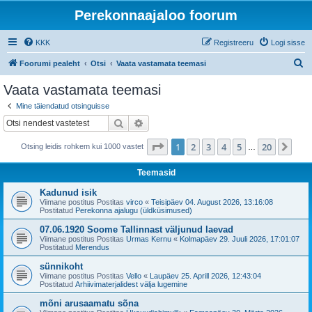
Perekonnaajaloo foorum
KKK
Registreeru
Logi sisse
O
Foorumi pealeht
Otsi
Vaata vastamata teemasi
t
Vaata vastamata teemasi
s
Mine täiendatud otsinguisse
i
Otsi
Täiendatud otsing
1
. leht
20
-st
1
2
3
4
5
20
Jär
Otsing leidis rohkem kui 1000 vastet
…
Teemasid
Kadunud isik
Viimane postitus Postitas
virco
«
Teisipäev 04. August 2026, 13:16:08
Postitatud
Perekonna ajalugu (üldküsimused)
07.06.1920 Soome Tallinnast väljunud laevad
Viimane postitus Postitas
Urmas Kernu
«
Kolmapäev 29. Juuli 2026, 17:01:07
Postitatud
Merendus
sünnikoht
Viimane postitus Postitas
Vello
«
Laupäev 25. Aprill 2026, 12:43:04
Postitatud
Arhiivimaterjalidest välja lugemine
mõni arusaamatu sõna