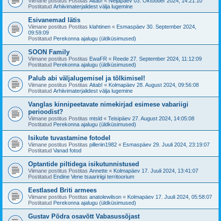
Viimane postitus Postitas
Aitab!
«
Neljapäev 03. Oktoober 2024, 14:21:10
Postitatud
Arhiivimaterjalidest välja lugemine
Esivanemad lätis
Viimane postitus Postitas
klahtinen
«
Esmaspäev 30. September 2024,
09:59:09
Postitatud
Perekonna ajalugu (üldküsimused)
SOON Family
Viimane postitus Postitas
EwaFR
«
Reede 27. September 2024, 11:12:09
Postitatud
Perekonna ajalugu (üldküsimused)
Palub abi väljalugemisel ja tõlkimisel!
Viimane postitus Postitas
Aitab!
«
Kolmapäev 28. August 2024, 09:56:08
Postitatud
Arhiivimaterjalidest välja lugemine
Vanglas kinnipeetavate nimekirjad esimese vabariigi
perioodist?
Viimane postitus Postitas
mtsld
«
Teisipäev 27. August 2024, 14:05:08
Postitatud
Perekonna ajalugu (üldküsimused)
Isikute tuvastamine fotodel
Viimane postitus Postitas
pilleriin1982
«
Esmaspäev 29. Juuli 2024, 23:19:07
Postitatud
Vanad fotod
Optantide piltidega isikutunnistused
Viimane postitus Postitas
Annette
«
Kolmapäev 17. Juuli 2024, 13:41:07
Postitatud
Endine Vene tsaaririigi territoorium
Eestlased Briti armees
Viimane postitus Postitas
anatolewilson
«
Kolmapäev 17. Juuli 2024, 05:58:07
Postitatud
Perekonna ajalugu (üldküsimused)
Gustav Põdra osavõtt Vabasussõjast