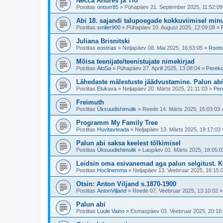
Necca Andres ja Tio
Postitas
ontser85
»
Pühapäev 21. September 2025, 11:52:09
Abi 18. sajandi talupoegade kokkuviimisel mi
Postitas
smiler900
»
Pühapäev 10. August 2025, 12:09:08
»
Juliana Brisnitski
Postitas
eostnas
»
Neljapäev 08. Mai 2025, 16:53:05
»
Roots
Mõisa teenijate/teenistujate nimekirjad
Postitas
AloSa
»
Pühapäev 27. Aprill 2025, 13:08:04
»
Pereko
Lähedaste mälestuste jäädvustamine. Palun abi
Postitas
Elukuva
»
Neljapäev 20. Märts 2025, 21:11:03
»
Per
Freimuth
Postitas
Üksuudishimulik
»
Reede 14. Märts 2025, 15:03:03
Programm My Family Tree
Postitas
Huvitavteada
»
Neljapäev 13. Märts 2025, 19:17:03
Palun abi saksa keelest tõlkimisel
Postitas
Üksuudishimulik
»
Laupäev 01. Märts 2025, 18:05:0
Leidsin oma esivanemad aga palun selgitust. K
Postitas
Hoclinemma
»
Neljapäev 13. Veebruar 2025, 16:15:
Otsin: Anton Viljand s.1870-1900
Postitas
AntonViljand
»
Reede 07. Veebruar 2025, 13:10:02
Palun abi
Postitas
Luule Vaino
»
Esmaspäev 03. Veebruar 2025, 20:16