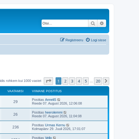
Otsi
Täiendatud otsing
Registreeru
Logi sisse
1
. leht
20
-st
1
2
3
4
5
20
Järgmine
eidis rohkem kui 1000 vastet
…
VAATAMISI
VIIMANE POSTITUS
V
Postitas
AnneliS
V
29
i
Reede 07. August 2026, 12:06:08
i
a
m
V
Postitas
heerolemmi
V
26
a
i
Reede 07. August 2026, 11:04:08
a
n
i
e
a
m
V
Postitas
Urmas Kernu
t
p
V
236
a
i
Kolmapäev 29. Juuli 2026, 17:01:07
o
a
n
i
s
a
e
a
m
t
V
Postitas
Vello
t
p