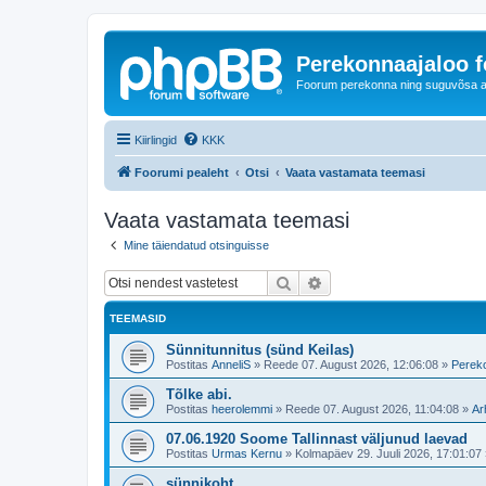
Perekonnaajaloo 
Foorum perekonna ning suguvõsa ajal
Kiirlingid
KKK
Foorumi pealeht
Otsi
Vaata vastamata teemasi
Vaata vastamata teemasi
Mine täiendatud otsinguisse
Otsi
Täiendatud otsing
TEEMASID
Sünnitunnitus (sünd Keilas)
Postitas
AnneliS
»
Reede 07. August 2026, 12:06:08
»
Pereko
Tõlke abi.
Postitas
heerolemmi
»
Reede 07. August 2026, 11:04:08
»
Ar
07.06.1920 Soome Tallinnast väljunud laevad
Postitas
Urmas Kernu
»
Kolmapäev 29. Juuli 2026, 17:01:07
sünnikoht