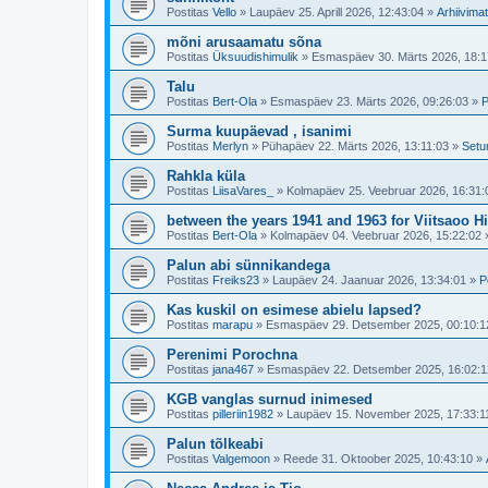
Postitas
Vello
»
Laupäev 25. Aprill 2026, 12:43:04
»
Arhiivimat
mõni arusaamatu sõna
Postitas
Üksuudishimulik
»
Esmaspäev 30. Märts 2026, 18:1
Talu
Postitas
Bert-Ola
»
Esmaspäev 23. Märts 2026, 09:26:03
»
P
Surma kuupäevad , isanimi
Postitas
Merlyn
»
Pühapäev 22. Märts 2026, 13:11:03
»
Setu
Rahkla küla
Postitas
LiisaVares_
»
Kolmapäev 25. Veebruar 2026, 16:31:
between the years 1941 and 1963 for Viitsaoo H
Postitas
Bert-Ola
»
Kolmapäev 04. Veebruar 2026, 15:22:02
Palun abi sünnikandega
Postitas
Freiks23
»
Laupäev 24. Jaanuar 2026, 13:34:01
»
P
Kas kuskil on esimese abielu lapsed?
Postitas
marapu
»
Esmaspäev 29. Detsember 2025, 00:10:1
Perenimi Porochna
Postitas
jana467
»
Esmaspäev 22. Detsember 2025, 16:02:1
KGB vanglas surnud inimesed
Postitas
pilleriin1982
»
Laupäev 15. November 2025, 17:33:1
Palun tõlkeabi
Postitas
Valgemoon
»
Reede 31. Oktoober 2025, 10:43:10
»