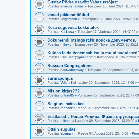
Gustav Põdra osavõtt Vabasussõjast
Postitas
liinarosimannus
»
Teisipäev 16. Juuli 2024, 11:54:07
vanad pikkusmõõdud
Postitas
Valgemoon
»
Esmaspäev 08. Juuli 2024, 15:42:07
»
Kesa suguvõsa kokkutulek
Postitas
Kai.Kesa
»
Teisipäev 27. Veebruar 2024, 14:47:02
»
Dokumendi otsingust.Из поиска документов.
Postitas
mibeko
»
Esmaspäev 20. November 2023, 16:15:11
Kuidas leida Venemaalt isa ja muud sugulased
Postitas
Cris.Saar@gmail.com
»
Kolmapäev 01. November 2
Russian Congregations
Postitas
paulwshumway
»
Teisipäev 26. September 2023, 02
surmapõhjus
Postitas
Vello
»
Kolmapäev 20. September 2023, 12:48:09
»
Mis on kirjas???
Postitas
ontser85
»
Pühapäev 17. September 2023, 21:47:09
Selgitus, saksa keel
Postitas
reenakit
»
Reede 15. September 2023, 13:51:09
»
A
Eestlased „ Новая Родина. Жизнь стругокрас
Postitas
mibeko
»
Laupäev 09. September 2023, 13:20:09
»
Ottsin sugulasi
Postitas
ebemann
»
Reede 04. August 2023, 23:46:08
»
Pere