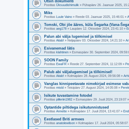
Otsin dokumenti
Postitas
Üksuudishimulik
»
Pühapäev 26. Jaanuar 2025, 15:
Miks
Postitas
Luule Vaino
»
Reede 03. Jaanuar 2025, 15:46:01
»
A
Tomski, Obi jõe ääres, küla Šegarka (Vana-Šega
Postitas
aeg178
»
Laupäev 12. Oktoober 2024, 23:41:10
»
E
Palun abi välja lugemisel ja tõlkimisel
Postitas
Aitab!
»
Neljapäev 03. Oktoober 2024, 14:21:10
»
Ar
Esivanemad lätis
Postitas
klahtinen
»
Esmaspäev 30. September 2024, 09:59:
SOON Family
Postitas
EwaFR
»
Reede 27. September 2024, 11:12:09
»
Pe
Palub abi väljalugemisel ja tõlkimisel!
Postitas
Aitab!
»
Kolmapäev 28. August 2024, 09:56:08
»
Arhi
Vanglas kinnipeetavate nimekirjad esimese vaba
Postitas
mtsld
»
Teisipäev 27. August 2024, 14:05:08
»
Perek
Isikute tuvastamine fotodel
Postitas
pilleriin1982
»
Esmaspäev 29. Juuli 2024, 23:19:07
Optantide piltidega isikutunnistused
Postitas
Annette
»
Kolmapäev 17. Juuli 2024, 13:41:07
»
Endi
Eestlased Briti armees
Postitas
anatolewilson
»
Kolmapäev 17. Juuli 2024, 05:58:07