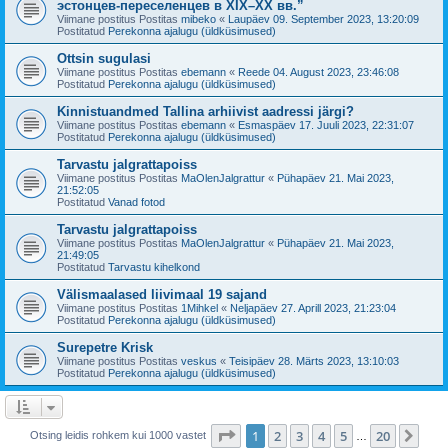
эстонцев-переселенцев в XIX–XX вв.”
Viimane postitus Postitas
mibeko
«
Laupäev 09. September 2023, 13:20:09
Postitatud
Perekonna ajalugu (üldküsimused)
Ottsin sugulasi
Viimane postitus Postitas
ebemann
«
Reede 04. August 2023, 23:46:08
Postitatud
Perekonna ajalugu (üldküsimused)
Kinnistuandmed Tallina arhiivist aadressi järgi?
Viimane postitus Postitas
ebemann
«
Esmaspäev 17. Juuli 2023, 22:31:07
Postitatud
Perekonna ajalugu (üldküsimused)
Tarvastu jalgrattapoiss
Viimane postitus Postitas
MaOlenJalgrattur
«
Pühapäev 21. Mai 2023,
21:52:05
Postitatud
Vanad fotod
Tarvastu jalgrattapoiss
Viimane postitus Postitas
MaOlenJalgrattur
«
Pühapäev 21. Mai 2023,
21:49:05
Postitatud
Tarvastu kihelkond
Välismaalased liivimaal 19 sajand
Viimane postitus Postitas
1Mihkel
«
Neljapäev 27. Aprill 2023, 21:23:04
Postitatud
Perekonna ajalugu (üldküsimused)
Surepetre Krisk
Viimane postitus Postitas
veskus
«
Teisipäev 28. Märts 2023, 13:10:03
Postitatud
Perekonna ajalugu (üldküsimused)
1
. leht
20
-st
1
2
3
4
5
20
Jär
Otsing leidis rohkem kui 1000 vastet
…