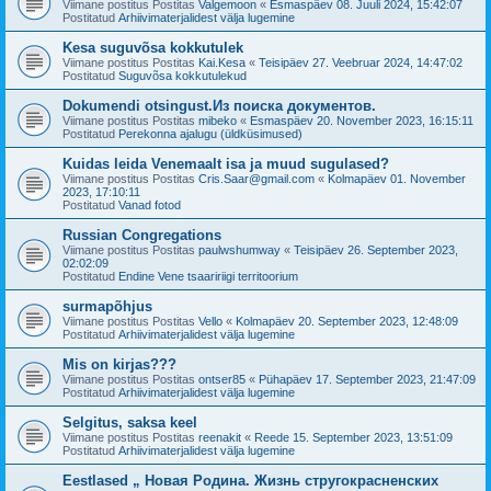
Viimane postitus Postitas
Valgemoon
«
Esmaspäev 08. Juuli 2024, 15:42:07
Postitatud
Arhiivimaterjalidest välja lugemine
Kesa suguvõsa kokkutulek
Viimane postitus Postitas
Kai.Kesa
«
Teisipäev 27. Veebruar 2024, 14:47:02
Postitatud
Suguvõsa kokkutulekud
Dokumendi otsingust.Из поиска документов.
Viimane postitus Postitas
mibeko
«
Esmaspäev 20. November 2023, 16:15:11
Postitatud
Perekonna ajalugu (üldküsimused)
Kuidas leida Venemaalt isa ja muud sugulased?
Viimane postitus Postitas
Cris.Saar@gmail.com
«
Kolmapäev 01. November
2023, 17:10:11
Postitatud
Vanad fotod
Russian Congregations
Viimane postitus Postitas
paulwshumway
«
Teisipäev 26. September 2023,
02:02:09
Postitatud
Endine Vene tsaaririigi territoorium
surmapõhjus
Viimane postitus Postitas
Vello
«
Kolmapäev 20. September 2023, 12:48:09
Postitatud
Arhiivimaterjalidest välja lugemine
Mis on kirjas???
Viimane postitus Postitas
ontser85
«
Pühapäev 17. September 2023, 21:47:09
Postitatud
Arhiivimaterjalidest välja lugemine
Selgitus, saksa keel
Viimane postitus Postitas
reenakit
«
Reede 15. September 2023, 13:51:09
Postitatud
Arhiivimaterjalidest välja lugemine
Eestlased „ Новая Родина. Жизнь стругокрасненских