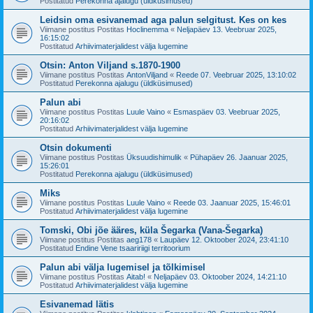
Postitatud
Perekonna ajalugu (üldküsimused)
Leidsin oma esivanemad aga palun selgitust. Kes on kes
Viimane postitus Postitas
Hoclinemma
«
Neljapäev 13. Veebruar 2025,
16:15:02
Postitatud
Arhiivimaterjalidest välja lugemine
Otsin: Anton Viljand s.1870-1900
Viimane postitus Postitas
AntonViljand
«
Reede 07. Veebruar 2025, 13:10:02
Postitatud
Perekonna ajalugu (üldküsimused)
Palun abi
Viimane postitus Postitas
Luule Vaino
«
Esmaspäev 03. Veebruar 2025,
20:16:02
Postitatud
Arhiivimaterjalidest välja lugemine
Otsin dokumenti
Viimane postitus Postitas
Üksuudishimulik
«
Pühapäev 26. Jaanuar 2025,
15:26:01
Postitatud
Perekonna ajalugu (üldküsimused)
Miks
Viimane postitus Postitas
Luule Vaino
«
Reede 03. Jaanuar 2025, 15:46:01
Postitatud
Arhiivimaterjalidest välja lugemine
Tomski, Obi jõe ääres, küla Šegarka (Vana-Šegarka)
Viimane postitus Postitas
aeg178
«
Laupäev 12. Oktoober 2024, 23:41:10
Postitatud
Endine Vene tsaaririigi territoorium
Palun abi välja lugemisel ja tõlkimisel
Viimane postitus Postitas
Aitab!
«
Neljapäev 03. Oktoober 2024, 14:21:10
Postitatud
Arhiivimaterjalidest välja lugemine
Esivanemad lätis