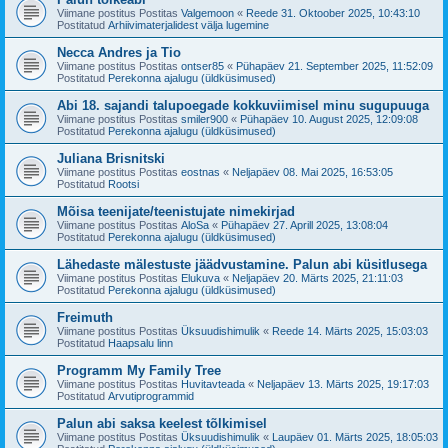
Viimane postitus Postitas
Valgemoon
«
Reede 31. Oktoober 2025, 10:43:10
Postitatud
Arhiivimaterjalidest välja lugemine
Necca Andres ja Tio
Viimane postitus Postitas
ontser85
«
Pühapäev 21. September 2025, 11:52:09
Postitatud
Perekonna ajalugu (üldküsimused)
Abi 18. sajandi talupoegade kokkuviimisel minu sugupuuga
Viimane postitus Postitas
smiler900
«
Pühapäev 10. August 2025, 12:09:08
Postitatud
Perekonna ajalugu (üldküsimused)
Juliana Brisnitski
Viimane postitus Postitas
eostnas
«
Neljapäev 08. Mai 2025, 16:53:05
Postitatud
Rootsi
Mõisa teenijate/teenistujate nimekirjad
Viimane postitus Postitas
AloSa
«
Pühapäev 27. Aprill 2025, 13:08:04
Postitatud
Perekonna ajalugu (üldküsimused)
Lähedaste mälestuste jäädvustamine. Palun abi küsitlusega
Viimane postitus Postitas
Elukuva
«
Neljapäev 20. Märts 2025, 21:11:03
Postitatud
Perekonna ajalugu (üldküsimused)
Freimuth
Viimane postitus Postitas
Üksuudishimulik
«
Reede 14. Märts 2025, 15:03:03
Postitatud
Haapsalu linn
Programm My Family Tree
Viimane postitus Postitas
Huvitavteada
«
Neljapäev 13. Märts 2025, 19:17:03
Postitatud
Arvutiprogrammid
Palun abi saksa keelest tõlkimisel
Viimane postitus Postitas
Üksuudishimulik
«
Laupäev 01. Märts 2025, 18:05:03