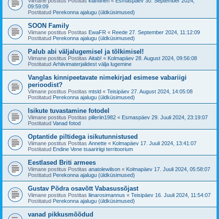
Viimane postitus Postitas
klahtinen
«
Esmaspäev 30. September 2024,
09:59:09
Postitatud
Perekonna ajalugu (üldküsimused)
SOON Family
Viimane postitus Postitas
EwaFR
«
Reede 27. September 2024, 11:12:09
Postitatud
Perekonna ajalugu (üldküsimused)
Palub abi väljalugemisel ja tõlkimisel!
Viimane postitus Postitas
Aitab!
«
Kolmapäev 28. August 2024, 09:56:08
Postitatud
Arhiivimaterjalidest välja lugemine
Vanglas kinnipeetavate nimekirjad esimese vabariigi
perioodist?
Viimane postitus Postitas
mtsld
«
Teisipäev 27. August 2024, 14:05:08
Postitatud
Perekonna ajalugu (üldküsimused)
Isikute tuvastamine fotodel
Viimane postitus Postitas
pilleriin1982
«
Esmaspäev 29. Juuli 2024, 23:19:07
Postitatud
Vanad fotod
Optantide piltidega isikutunnistused
Viimane postitus Postitas
Annette
«
Kolmapäev 17. Juuli 2024, 13:41:07
Postitatud
Endine Vene tsaaririigi territoorium
Eestlased Briti armees
Viimane postitus Postitas
anatolewilson
«
Kolmapäev 17. Juuli 2024, 05:58:07
Postitatud
Perekonna ajalugu (üldküsimused)
Gustav Põdra osavõtt Vabasussõjast
Viimane postitus Postitas
liinarosimannus
«
Teisipäev 16. Juuli 2024, 11:54:07
Postitatud
Perekonna ajalugu (üldküsimused)
vanad pikkusmõõdud