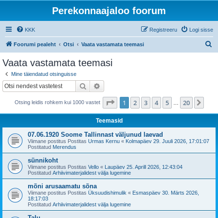
Perekonnaajaloo foorum
KKK
Registreeru
Logi sisse
O
Foorumi pealeht
Otsi
Vaata vastamata teemasi
t
Vaata vastamata teemasi
s
Mine täiendatud otsinguisse
i
Otsi
Täiendatud otsing
1
. leht
20
-st
1
2
3
4
5
20
Jär
Otsing leidis rohkem kui 1000 vastet
…
Teemasid
07.06.1920 Soome Tallinnast väljunud laevad
Viimane postitus Postitas
Urmas Kernu
«
Kolmapäev 29. Juuli 2026, 17:01:07
Postitatud
Merendus
sünnikoht
Viimane postitus Postitas
Vello
«
Laupäev 25. Aprill 2026, 12:43:04
Postitatud
Arhiivimaterjalidest välja lugemine
mõni arusaamatu sõna
Viimane postitus Postitas
Üksuudishimulik
«
Esmaspäev 30. Märts 2026,
18:17:03
Postitatud
Arhiivimaterjalidest välja lugemine
Talu