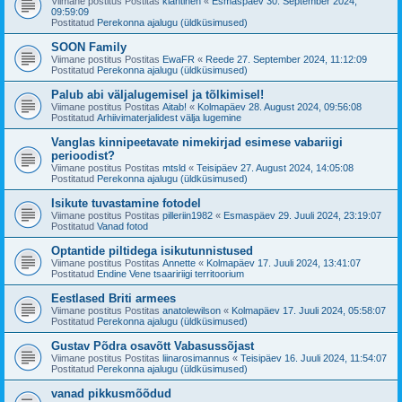
Viimane postitus Postitas
klahtinen
«
Esmaspäev 30. September 2024,
09:59:09
Postitatud
Perekonna ajalugu (üldküsimused)
SOON Family
Viimane postitus Postitas
EwaFR
«
Reede 27. September 2024, 11:12:09
Postitatud
Perekonna ajalugu (üldküsimused)
Palub abi väljalugemisel ja tõlkimisel!
Viimane postitus Postitas
Aitab!
«
Kolmapäev 28. August 2024, 09:56:08
Postitatud
Arhiivimaterjalidest välja lugemine
Vanglas kinnipeetavate nimekirjad esimese vabariigi
perioodist?
Viimane postitus Postitas
mtsld
«
Teisipäev 27. August 2024, 14:05:08
Postitatud
Perekonna ajalugu (üldküsimused)
Isikute tuvastamine fotodel
Viimane postitus Postitas
pilleriin1982
«
Esmaspäev 29. Juuli 2024, 23:19:07
Postitatud
Vanad fotod
Optantide piltidega isikutunnistused
Viimane postitus Postitas
Annette
«
Kolmapäev 17. Juuli 2024, 13:41:07
Postitatud
Endine Vene tsaaririigi territoorium
Eestlased Briti armees
Viimane postitus Postitas
anatolewilson
«
Kolmapäev 17. Juuli 2024, 05:58:07
Postitatud
Perekonna ajalugu (üldküsimused)
Gustav Põdra osavõtt Vabasussõjast
Viimane postitus Postitas
liinarosimannus
«
Teisipäev 16. Juuli 2024, 11:54:07
Postitatud
Perekonna ajalugu (üldküsimused)
vanad pikkusmõõdud