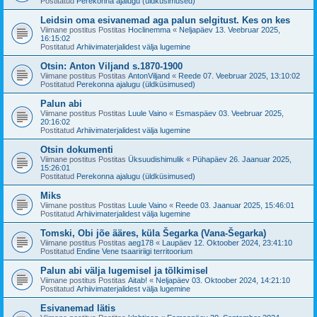
Postitatud
Perekonna ajalugu (üldküsimused)
Leidsin oma esivanemad aga palun selgitust. Kes on kes
Viimane postitus Postitas
Hoclinemma
«
Neljapäev 13. Veebruar 2025,
16:15:02
Postitatud
Arhiivimaterjalidest välja lugemine
Otsin: Anton Viljand s.1870-1900
Viimane postitus Postitas
AntonViljand
«
Reede 07. Veebruar 2025, 13:10:02
Postitatud
Perekonna ajalugu (üldküsimused)
Palun abi
Viimane postitus Postitas
Luule Vaino
«
Esmaspäev 03. Veebruar 2025,
20:16:02
Postitatud
Arhiivimaterjalidest välja lugemine
Otsin dokumenti
Viimane postitus Postitas
Üksuudishimulik
«
Pühapäev 26. Jaanuar 2025,
15:26:01
Postitatud
Perekonna ajalugu (üldküsimused)
Miks
Viimane postitus Postitas
Luule Vaino
«
Reede 03. Jaanuar 2025, 15:46:01
Postitatud
Arhiivimaterjalidest välja lugemine
Tomski, Obi jõe ääres, küla Šegarka (Vana-Šegarka)
Viimane postitus Postitas
aeg178
«
Laupäev 12. Oktoober 2024, 23:41:10
Postitatud
Endine Vene tsaaririigi territoorium
Palun abi välja lugemisel ja tõlkimisel
Viimane postitus Postitas
Aitab!
«
Neljapäev 03. Oktoober 2024, 14:21:10
Postitatud
Arhiivimaterjalidest välja lugemine
Esivanemad lätis