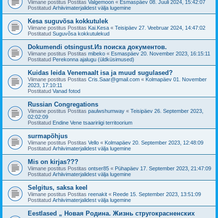
Viimane postitus Postitas
Valgemoon
«
Esmaspäev 08. Juuli 2024, 15:42:07
Postitatud
Arhiivimaterjalidest välja lugemine
Kesa suguvõsa kokkutulek
Viimane postitus Postitas
Kai.Kesa
«
Teisipäev 27. Veebruar 2024, 14:47:02
Postitatud
Suguvõsa kokkutulekud
Dokumendi otsingust.Из поиска документов.
Viimane postitus Postitas
mibeko
«
Esmaspäev 20. November 2023, 16:15:11
Postitatud
Perekonna ajalugu (üldküsimused)
Kuidas leida Venemaalt isa ja muud sugulased?
Viimane postitus Postitas
Cris.Saar@gmail.com
«
Kolmapäev 01. November
2023, 17:10:11
Postitatud
Vanad fotod
Russian Congregations
Viimane postitus Postitas
paulwshumway
«
Teisipäev 26. September 2023,
02:02:09
Postitatud
Endine Vene tsaaririigi territoorium
surmapõhjus
Viimane postitus Postitas
Vello
«
Kolmapäev 20. September 2023, 12:48:09
Postitatud
Arhiivimaterjalidest välja lugemine
Mis on kirjas???
Viimane postitus Postitas
ontser85
«
Pühapäev 17. September 2023, 21:47:09
Postitatud
Arhiivimaterjalidest välja lugemine
Selgitus, saksa keel
Viimane postitus Postitas
reenakit
«
Reede 15. September 2023, 13:51:09
Postitatud
Arhiivimaterjalidest välja lugemine
Eestlased „ Новая Родина. Жизнь стругокрасненских