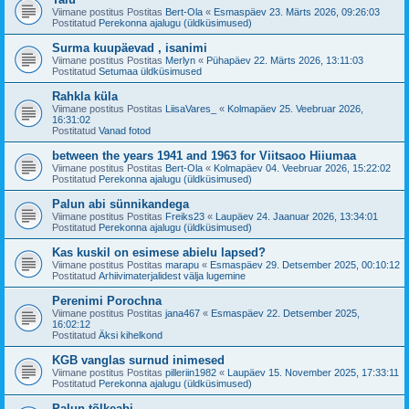
Viimane postitus Postitas
Bert-Ola
«
Esmaspäev 23. Märts 2026, 09:26:03
Postitatud
Perekonna ajalugu (üldküsimused)
Surma kuupäevad , isanimi
Viimane postitus Postitas
Merlyn
«
Pühapäev 22. Märts 2026, 13:11:03
Postitatud
Setumaa üldküsimused
Rahkla küla
Viimane postitus Postitas
LiisaVares_
«
Kolmapäev 25. Veebruar 2026,
16:31:02
Postitatud
Vanad fotod
between the years 1941 and 1963 for Viitsaoo Hiiumaa
Viimane postitus Postitas
Bert-Ola
«
Kolmapäev 04. Veebruar 2026, 15:22:02
Postitatud
Perekonna ajalugu (üldküsimused)
Palun abi sünnikandega
Viimane postitus Postitas
Freiks23
«
Laupäev 24. Jaanuar 2026, 13:34:01
Postitatud
Perekonna ajalugu (üldküsimused)
Kas kuskil on esimese abielu lapsed?
Viimane postitus Postitas
marapu
«
Esmaspäev 29. Detsember 2025, 00:10:12
Postitatud
Arhiivimaterjalidest välja lugemine
Perenimi Porochna
Viimane postitus Postitas
jana467
«
Esmaspäev 22. Detsember 2025,
16:02:12
Postitatud
Äksi kihelkond
KGB vanglas surnud inimesed
Viimane postitus Postitas
pilleriin1982
«
Laupäev 15. November 2025, 17:33:11
Postitatud
Perekonna ajalugu (üldküsimused)
Palun tõlkeabi