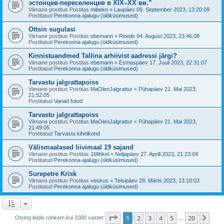
эстонцев-переселенцев в XIX–XX вв.”
Viimane postitus Postitas
mibeko
«
Laupäev 09. September 2023, 13:20:09
Postitatud
Perekonna ajalugu (üldküsimused)
Ottsin sugulasi
Viimane postitus Postitas
ebemann
«
Reede 04. August 2023, 23:46:08
Postitatud
Perekonna ajalugu (üldküsimused)
Kinnistuandmed Tallina arhiivist aadressi järgi?
Viimane postitus Postitas
ebemann
«
Esmaspäev 17. Juuli 2023, 22:31:07
Postitatud
Perekonna ajalugu (üldküsimused)
Tarvastu jalgrattapoiss
Viimane postitus Postitas
MaOlenJalgrattur
«
Pühapäev 21. Mai 2023,
21:52:05
Postitatud
Vanad fotod
Tarvastu jalgrattapoiss
Viimane postitus Postitas
MaOlenJalgrattur
«
Pühapäev 21. Mai 2023,
21:49:05
Postitatud
Tarvastu kihelkond
Välismaalased liivimaal 19 sajand
Viimane postitus Postitas
1Mihkel
«
Neljapäev 27. Aprill 2023, 21:23:04
Postitatud
Perekonna ajalugu (üldküsimused)
Surepetre Krisk
Viimane postitus Postitas
veskus
«
Teisipäev 28. Märts 2023, 13:10:03
Postitatud
Perekonna ajalugu (üldküsimused)
1
. leht
20
-st
1
2
3
4
5
20
Jär
Otsing leidis rohkem kui 1000 vastet
…