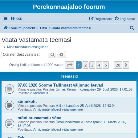
Perekonnaajaloo foorum
KKK
Registreeru
Logi sisse
O
Foorumi pealeht
Otsi
Vaata vastamata teemasi
t
Vaata vastamata teemasi
s
Mine täiendatud otsinguisse
i
Otsi
Täiendatud otsing
1
. leht
20
-st
1
2
3
4
5
20
Jär
Otsing leidis rohkem kui 1000 vastet
…
Teemasid
07.06.1920 Soome Tallinnast väljunud laevad
Viimane postitus Postitas
Urmas Kernu
«
Kolmapäev 29. Juuli 2026, 17:01:07
Postitatud
Merendus
sünnikoht
Viimane postitus Postitas
Vello
«
Laupäev 25. Aprill 2026, 12:43:04
Postitatud
Arhiivimaterjalidest välja lugemine
mõni arusaamatu sõna
Viimane postitus Postitas
Üksuudishimulik
«
Esmaspäev 30. Märts 2026,
18:17:03
Postitatud
Arhiivimaterjalidest välja lugemine
Talu