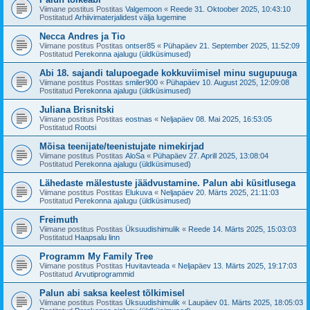
Viimane postitus Postitas
Valgemoon
«
Reede 31. Oktoober 2025, 10:43:10
Postitatud
Arhiivimaterjalidest välja lugemine
Necca Andres ja Tio
Viimane postitus Postitas
ontser85
«
Pühapäev 21. September 2025, 11:52:09
Postitatud
Perekonna ajalugu (üldküsimused)
Abi 18. sajandi talupoegade kokkuviimisel minu sugupuuga
Viimane postitus Postitas
smiler900
«
Pühapäev 10. August 2025, 12:09:08
Postitatud
Perekonna ajalugu (üldküsimused)
Juliana Brisnitski
Viimane postitus Postitas
eostnas
«
Neljapäev 08. Mai 2025, 16:53:05
Postitatud
Rootsi
Mõisa teenijate/teenistujate nimekirjad
Viimane postitus Postitas
AloSa
«
Pühapäev 27. Aprill 2025, 13:08:04
Postitatud
Perekonna ajalugu (üldküsimused)
Lähedaste mälestuste jäädvustamine. Palun abi küsitlusega
Viimane postitus Postitas
Elukuva
«
Neljapäev 20. Märts 2025, 21:11:03
Postitatud
Perekonna ajalugu (üldküsimused)
Freimuth
Viimane postitus Postitas
Üksuudishimulik
«
Reede 14. Märts 2025, 15:03:03
Postitatud
Haapsalu linn
Programm My Family Tree
Viimane postitus Postitas
Huvitavteada
«
Neljapäev 13. Märts 2025, 19:17:03
Postitatud
Arvutiprogrammid
Palun abi saksa keelest tõlkimisel
Viimane postitus Postitas
Üksuudishimulik
«
Laupäev 01. Märts 2025, 18:05:03