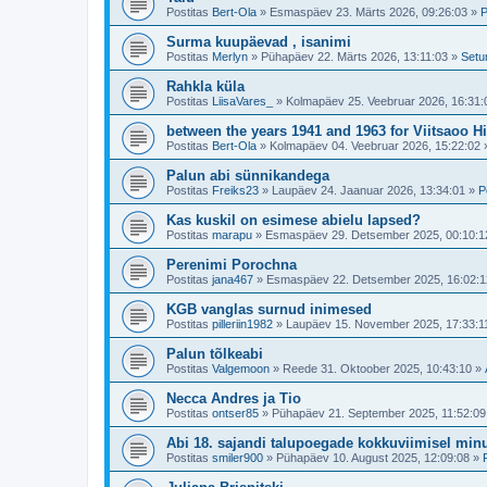
Postitas
Bert-Ola
»
Esmaspäev 23. Märts 2026, 09:26:03
»
P
Surma kuupäevad , isanimi
Postitas
Merlyn
»
Pühapäev 22. Märts 2026, 13:11:03
»
Setu
Rahkla küla
Postitas
LiisaVares_
»
Kolmapäev 25. Veebruar 2026, 16:31:
between the years 1941 and 1963 for Viitsaoo H
Postitas
Bert-Ola
»
Kolmapäev 04. Veebruar 2026, 15:22:02
Palun abi sünnikandega
Postitas
Freiks23
»
Laupäev 24. Jaanuar 2026, 13:34:01
»
P
Kas kuskil on esimese abielu lapsed?
Postitas
marapu
»
Esmaspäev 29. Detsember 2025, 00:10:1
Perenimi Porochna
Postitas
jana467
»
Esmaspäev 22. Detsember 2025, 16:02:1
KGB vanglas surnud inimesed
Postitas
pilleriin1982
»
Laupäev 15. November 2025, 17:33:1
Palun tõlkeabi
Postitas
Valgemoon
»
Reede 31. Oktoober 2025, 10:43:10
»
Necca Andres ja Tio
Postitas
ontser85
»
Pühapäev 21. September 2025, 11:52:09
Abi 18. sajandi talupoegade kokkuviimisel mi
Postitas
smiler900
»
Pühapäev 10. August 2025, 12:09:08
»