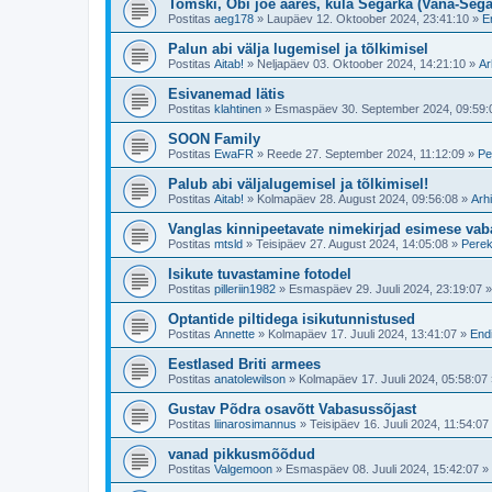
Tomski, Obi jõe ääres, küla Šegarka (Vana-Šega
Postitas
aeg178
»
Laupäev 12. Oktoober 2024, 23:41:10
»
E
Palun abi välja lugemisel ja tõlkimisel
Postitas
Aitab!
»
Neljapäev 03. Oktoober 2024, 14:21:10
»
Ar
Esivanemad lätis
Postitas
klahtinen
»
Esmaspäev 30. September 2024, 09:59:
SOON Family
Postitas
EwaFR
»
Reede 27. September 2024, 11:12:09
»
Pe
Palub abi väljalugemisel ja tõlkimisel!
Postitas
Aitab!
»
Kolmapäev 28. August 2024, 09:56:08
»
Arhi
Vanglas kinnipeetavate nimekirjad esimese vaba
Postitas
mtsld
»
Teisipäev 27. August 2024, 14:05:08
»
Perek
Isikute tuvastamine fotodel
Postitas
pilleriin1982
»
Esmaspäev 29. Juuli 2024, 23:19:07
Optantide piltidega isikutunnistused
Postitas
Annette
»
Kolmapäev 17. Juuli 2024, 13:41:07
»
Endi
Eestlased Briti armees
Postitas
anatolewilson
»
Kolmapäev 17. Juuli 2024, 05:58:07
Gustav Põdra osavõtt Vabasussõjast
Postitas
liinarosimannus
»
Teisipäev 16. Juuli 2024, 11:54:07
vanad pikkusmõõdud
Postitas
Valgemoon
»
Esmaspäev 08. Juuli 2024, 15:42:07
»