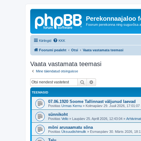
Perekonnaajaloo 
Foorum perekonna ning suguvõsa ajal
Kiirlingid
KKK
Foorumi pealeht
Otsi
Vaata vastamata teemasi
Vaata vastamata teemasi
Mine täiendatud otsinguisse
Otsi
Täiendatud otsing
TEEMASID
07.06.1920 Soome Tallinnast väljunud laevad
Postitas
Urmas Kernu
»
Kolmapäev 29. Juuli 2026, 17:01:07
sünnikoht
Postitas
Vello
»
Laupäev 25. Aprill 2026, 12:43:04
»
Arhiivimat
mõni arusaamatu sõna
Postitas
Üksuudishimulik
»
Esmaspäev 30. Märts 2026, 18:1
Talu