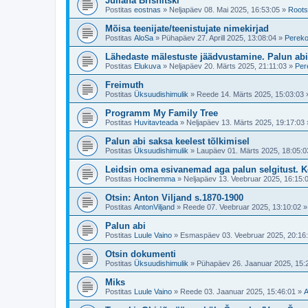
Juliana Brisnitski
Postitas
eostnas
»
Neljapäev 08. Mai 2025, 16:53:05
»
Roots
Mõisa teenijate/teenistujate nimekirjad
Postitas
AloSa
»
Pühapäev 27. Aprill 2025, 13:08:04
»
Pereko
Lähedaste mälestuste jäädvustamine. Palun abi
Postitas
Elukuva
»
Neljapäev 20. Märts 2025, 21:11:03
»
Per
Freimuth
Postitas
Üksuudishimulik
»
Reede 14. Märts 2025, 15:03:03
Programm My Family Tree
Postitas
Huvitavteada
»
Neljapäev 13. Märts 2025, 19:17:03
Palun abi saksa keelest tõlkimisel
Postitas
Üksuudishimulik
»
Laupäev 01. Märts 2025, 18:05:0
Leidsin oma esivanemad aga palun selgitust. K
Postitas
Hoclinemma
»
Neljapäev 13. Veebruar 2025, 16:15:
Otsin: Anton Viljand s.1870-1900
Postitas
AntonViljand
»
Reede 07. Veebruar 2025, 13:10:02
Palun abi
Postitas
Luule Vaino
»
Esmaspäev 03. Veebruar 2025, 20:16
Otsin dokumenti
Postitas
Üksuudishimulik
»
Pühapäev 26. Jaanuar 2025, 15:
Miks
Postitas
Luule Vaino
»
Reede 03. Jaanuar 2025, 15:46:01
»
A