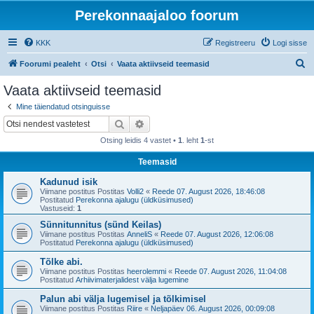
Perekonnaajaloo foorum
KKK
Registreeru
Logi sisse
O
Foorumi pealeht
Otsi
Vaata aktiivseid teemasid
t
Vaata aktiivseid teemasid
s
Mine täiendatud otsinguisse
i
Otsi
Täiendatud otsing
Otsing leidis 4 vastet •
1
. leht
1
-st
Teemasid
Kadunud isik
Viimane postitus Postitas
Volli2
«
Reede 07. August 2026, 18:46:08
Postitatud
Perekonna ajalugu (üldküsimused)
Vastuseid:
1
Sünnitunnitus (sünd Keilas)
Viimane postitus Postitas
AnneliS
«
Reede 07. August 2026, 12:06:08
Postitatud
Perekonna ajalugu (üldküsimused)
Tõlke abi.
Viimane postitus Postitas
heerolemmi
«
Reede 07. August 2026, 11:04:08
Postitatud
Arhiivimaterjalidest välja lugemine
Palun abi välja lugemisel ja tõlkimisel
Viimane postitus Postitas
Riire
«
Neljapäev 06. August 2026, 00:09:08