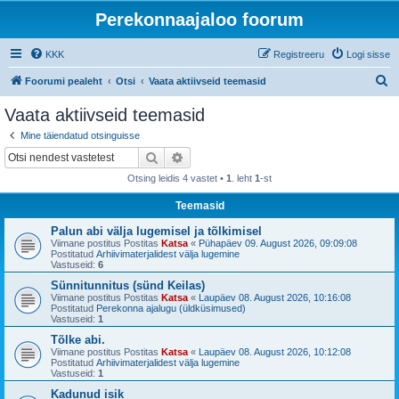
Perekonnaajaloo foorum
KKK
Registreeru
Logi sisse
O
Foorumi pealeht
Otsi
Vaata aktiivseid teemasid
t
Vaata aktiivseid teemasid
s
Mine täiendatud otsinguisse
i
Otsi
Täiendatud otsing
Otsing leidis 4 vastet •
1
. leht
1
-st
Teemasid
Palun abi välja lugemisel ja tõlkimisel
Viimane postitus Postitas
Katsa
«
Pühapäev 09. August 2026, 09:09:08
Postitatud
Arhiivimaterjalidest välja lugemine
Vastuseid:
6
Sünnitunnitus (sünd Keilas)
Viimane postitus Postitas
Katsa
«
Laupäev 08. August 2026, 10:16:08
Postitatud
Perekonna ajalugu (üldküsimused)
Vastuseid:
1
Tõlke abi.
Viimane postitus Postitas
Katsa
«
Laupäev 08. August 2026, 10:12:08
Postitatud
Arhiivimaterjalidest välja lugemine
Vastuseid:
1
Kadunud isik