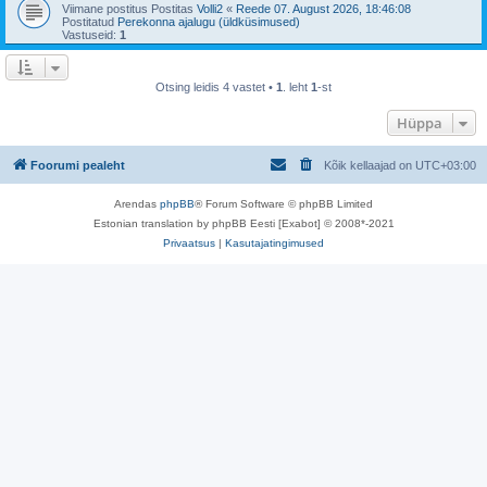
Viimane postitus Postitas
Volli2
«
Reede 07. August 2026, 18:46:08
Postitatud
Perekonna ajalugu (üldküsimused)
Vastuseid:
1
Otsing leidis 4 vastet •
1
. leht
1
-st
Hüppa
Foorumi pealeht
Kõik kellaajad on
UTC+03:00
Arendas
phpBB
® Forum Software © phpBB Limited
Estonian translation by phpBB Eesti [Exabot] © 2008*-2021
Privaatsus
|
Kasutajatingimused