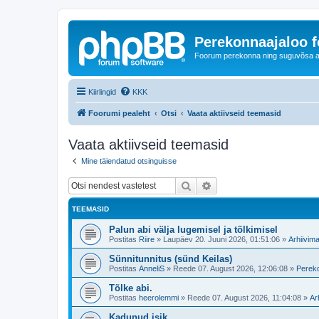
Perekonnaajaloo 
Foorum perekonna ning suguvõsa ajal
Kiirlingid
KKK
Foorumi pealeht
Otsi
Vaata aktiivseid teemasid
Vaata aktiivseid teemasid
Mine täiendatud otsinguisse
Otsi
Täiendatud otsing
TEEMASID
Palun abi välja lugemisel ja tõlkimisel
Postitas
Riire
»
Laupäev 20. Juuni 2026, 01:51:06
»
Arhiivima
Sünnitunnitus (sünd Keilas)
Postitas
AnneliS
»
Reede 07. August 2026, 12:06:08
»
Pereko
Tõlke abi.
Postitas
heerolemmi
»
Reede 07. August 2026, 11:04:08
»
Ar
Kadunud isik