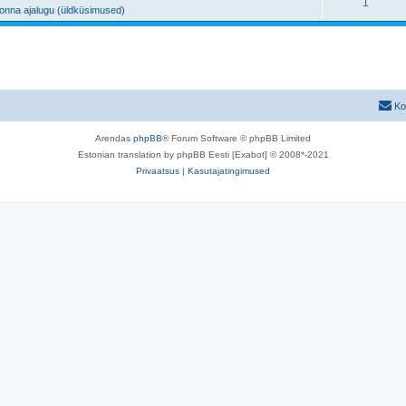
V
1
s
onna ajalugu (üldküsimused)
s
u
a
e
t
s
s
i
u
e
t
d
s
i
u
e
Ko
d
s
i
Arendas
phpBB
® Forum Software © phpBB Limited
e
d
Estonian translation by phpBB Eesti [Exabot] © 2008*-2021
i
Privaatsus
|
Kasutajatingimused
d