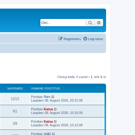
Otsi
Täiendatud otsing
Registreeru
Logi sisse
Otsing leidis 4 vastet •
1
. leht
1
-st
VAATAMISI
VIIMANE POSTITUS
V
Postitas
Riire
V
1212
i
Laupäev 08. August 2026, 20:31:08
i
a
m
V
Postitas
Katsa
V
61
a
i
Laupäev 08. August 2026, 10:16:08
a
n
i
e
a
m
V
Postitas
Katsa
t
p
V
59
a
i
Laupäev 08. August 2026, 10:12:08
o
a
n
i
s
a
e
a
m
t
V
Postitas
Volli2
t
p