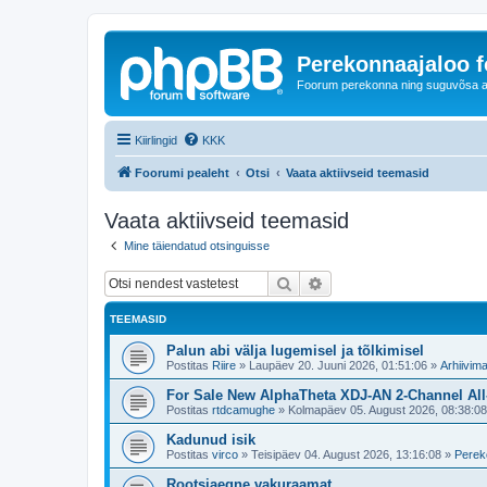
Perekonnaajaloo 
Foorum perekonna ning suguvõsa ajal
Kiirlingid
KKK
Foorumi pealeht
Otsi
Vaata aktiivseid teemasid
Vaata aktiivseid teemasid
Mine täiendatud otsinguisse
Otsi
Täiendatud otsing
TEEMASID
Palun abi välja lugemisel ja tõlkimisel
Postitas
Riire
»
Laupäev 20. Juuni 2026, 01:51:06
»
Arhiivima
For Sale New AlphaTheta XDJ-AN 2-Channel All
Postitas
rtdcamughe
»
Kolmapäev 05. August 2026, 08:38:08
Kadunud isik
Postitas
virco
»
Teisipäev 04. August 2026, 13:16:08
»
Perek
Rootsiaegne vakuraamat