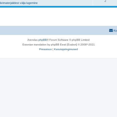
V
2
s
iivimaterjalidest välja lugemine
s
u
a
e
t
s
s
i
u
e
t
d
s
i
u
e
Ko
d
s
i
Arendas
phpBB
® Forum Software © phpBB Limited
e
d
Estonian translation by phpBB Eesti [Exabot] © 2008*-2021
i
Privaatsus
|
Kasutajatingimused
d