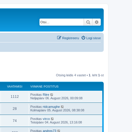
Otsi
Täiendatud otsing
Registreeru
Logi sisse
Otsing leidis 4 vastet •
1
. leht
1
-st
VAATAMISI
VIIMANE POSTITUS
V
Postitas
Riire
V
1112
i
Neljapäev 06. August 2026, 00:09:08
i
a
m
V
Postitas
rtdcamughe
V
28
a
i
Kolmapäev 05. August 2026, 08:38:08
a
n
i
e
a
m
V
Postitas
virco
t
p
V
74
a
i
Teisipäev 04. August 2026, 13:16:08
o
a
n
i
s
a
e
a
m
t
V
Postitas
andres73
t
p