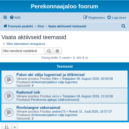
Perekonnaajaloo foorum
KKK
Registreeru
Logi sisse
O
Foorumi pealeht
Otsi
Vaata aktiivseid teemasid
t
Vaata aktiivseid teemasid
s
Mine täiendatud otsinguisse
i
Otsi
Täiendatud otsing
Otsing leidis 3 vastet •
1
. leht
1
-st
Teemasid
Palun abi välja lugemisel ja tõlkimisel
Viimane postitus Postitas
Riire
«
Neljapäev 06. August 2026, 00:09:08
Postitatud
Arhiivimaterjalidest välja lugemine
Vastuseid:
4
Kadunud isik
Viimane postitus Postitas
virco
«
Teisipäev 04. August 2026, 13:16:08
Postitatud
Perekonna ajalugu (üldküsimused)
Rootsiaegne vakuraamat
Viimane postitus Postitas
andres73
«
Reede 31. Juuli 2026, 16:57:07
Postitatud
Arhiivimaterjalidest välja lugemine
Vastuseid:
2