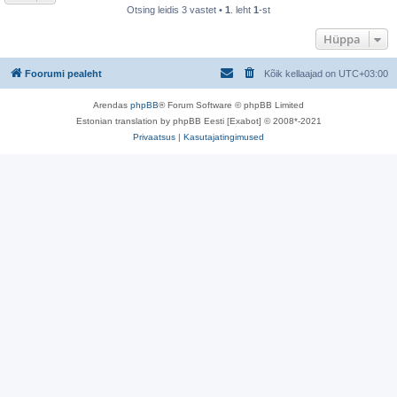
Otsing leidis 3 vastet •
1
. leht
1
-st
Hüppa
Foorumi pealeht
Kõik kellaajad on
UTC+03:00
Arendas
phpBB
® Forum Software © phpBB Limited
Estonian translation by phpBB Eesti [Exabot] © 2008*-2021
Privaatsus
|
Kasutajatingimused