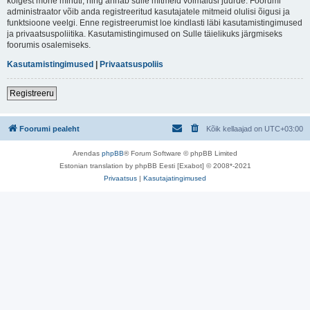
kõigest mõne minuti, ning annab sulle mitmeid võimalusi juurde. Foorumi
administraator võib anda registreeritud kasutajatele mitmeid olulisi õigusi ja
funktsioone veelgi. Enne registreerumist loe kindlasti läbi kasutamistingimused
ja privaatsuspoliitika. Kasutamistingimused on Sulle täielikuks järgmiseks
foorumis osalemiseks.
Kasutamistingimused
|
Privaatsuspoliis
Registreeru
Foorumi pealeht
Kõik kellaajad on
UTC+03:00
Arendas
phpBB
® Forum Software © phpBB Limited
Estonian translation by phpBB Eesti [Exabot] © 2008*-2021
Privaatsus
|
Kasutajatingimused