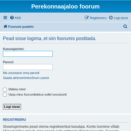
Perekonnaajaloo foorum
KKK
Registreeru
Logi sisse
O
Foorumi pealeht
t
Pead sisse logima, et siin foorumis postitada.
s
i
Kasutajanimi:
Parool:
Ma unustasin oma parooli
Saada aktiveerimissõnum uuesti
Mäleta mind
Varja minu foorumilolekut sellel sessioonil
REGISTREERU
Sisselogimiseks pead olema registreeritud kasutaja. Konto loomine võtab