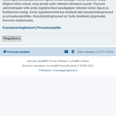
kõigest mõne minuti, ning annab sulle mitmeid võimalusi juurde. Foorumi
administraator võib anda registreeritud kasutajatele mitmeid olulisi õigusi ja
funktsioone veelgi. Enne registreerumist loe kindlasti läbi kasutamistingimused
ja privaatsuspoliitika. Kasutamistingimused on Sulle täielikuks järgmiseks
foorumis osalemiseks.
Kasutamistingimused
|
Privaatsuspoliis
Registreeru
Foorumi pealeht
Kõik kellaajad on
UTC+03:00
Arendas
phpBB
® Forum Software © phpBB Limited
Estonian translation by phpBB Eesti [Exabot] © 2008*-2021
Privaatsus
|
Kasutajatingimused