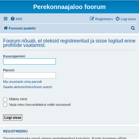
Perekonnaajaloo foorum
KKK
Registreeru
Logi sisse
O
Foorumi pealeht
t
Foorum nõuab, et oleksid registreeritud ja sisse logitud enne
s
profiilide vaatamist.
i
Kasutajanimi:
Parool:
Ma unustasin oma parooli
Saada aktiveerimissõnum uuesti
Mäleta mind
Varja minu foorumilolekut sellel sessioonil
REGISTREERU
Sisselogimiseks pead olema registreeritud kasutaja. Konto loomine võtab