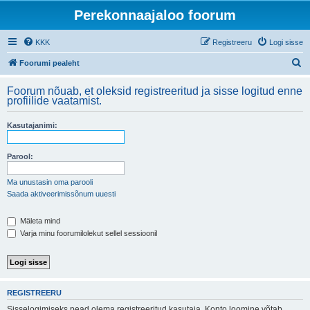
Perekonnaajaloo foorum
KKK
Registreeru
Logi sisse
O
Foorumi pealeht
t
Foorum nõuab, et oleksid registreeritud ja sisse logitud enne
s
profiilide vaatamist.
i
Kasutajanimi:
Parool:
Ma unustasin oma parooli
Saada aktiveerimissõnum uuesti
Mäleta mind
Varja minu foorumilolekut sellel sessioonil
REGISTREERU
Sisselogimiseks pead olema registreeritud kasutaja. Konto loomine võtab