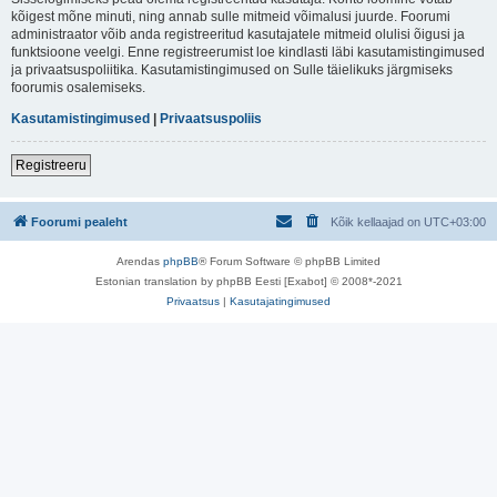
kõigest mõne minuti, ning annab sulle mitmeid võimalusi juurde. Foorumi
administraator võib anda registreeritud kasutajatele mitmeid olulisi õigusi ja
funktsioone veelgi. Enne registreerumist loe kindlasti läbi kasutamistingimused
ja privaatsuspoliitika. Kasutamistingimused on Sulle täielikuks järgmiseks
foorumis osalemiseks.
Kasutamistingimused
|
Privaatsuspoliis
Registreeru
Foorumi pealeht
Kõik kellaajad on
UTC+03:00
Arendas
phpBB
® Forum Software © phpBB Limited
Estonian translation by phpBB Eesti [Exabot] © 2008*-2021
Privaatsus
|
Kasutajatingimused