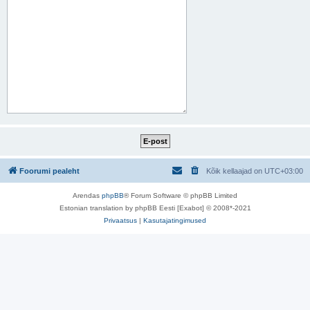
Foorumi pealeht
Kõik kellaajad on
UTC+03:00
Arendas
phpBB
® Forum Software © phpBB Limited
Estonian translation by phpBB Eesti [Exabot] © 2008*-2021
Privaatsus
|
Kasutajatingimused