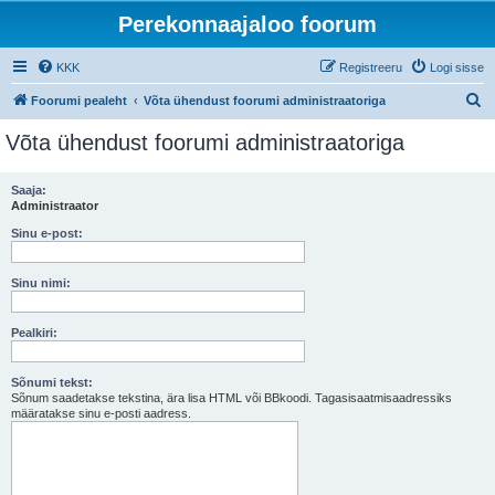
Perekonnaajaloo foorum
KKK
Registreeru
Logi sisse
O
Foorumi pealeht
Võta ühendust foorumi administraatoriga
t
Võta ühendust foorumi administraatoriga
s
i
Saaja:
Administraator
Sinu e-post:
Sinu nimi:
Pealkiri:
Sõnumi tekst:
Sõnum saadetakse tekstina, ära lisa HTML või BBkoodi. Tagasisaatmisaadressiks
määratakse sinu e-posti aadress.