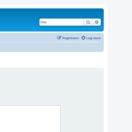
Otsi
Täiendatud otsing
Registreeru
Logi sisse