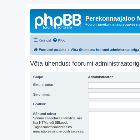
Perekonnaajaloo 
Foorum perekonna ning suguvõsa ajal
Kiirlingid
KKK
Foorumi pealeht
Võta ühendust foorumi administraatoriga
Võta ühendust foorumi administraatorig
Saaja:
Administraator
Sinu e-post:
Sinu nimi:
Pealkiri:
Sõnumi tekst:
Sõnum saadetakse tekstina, ära
lisa HTML või BBkoodi.
Tagasisaatmisaadressiks
määratakse sinu e-posti aadress.