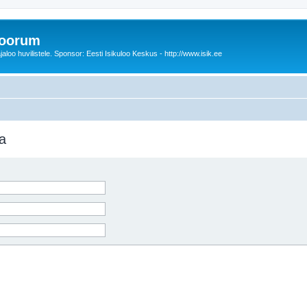
foorum
oo huvilistele. Sponsor: Eesti Isikuloo Keskus - http://www.isik.ee
a