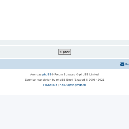
Ko
Arendas
phpBB
® Forum Software © phpBB Limited
Estonian translation by phpBB Eesti [Exabot] © 2008*-2021
Privaatsus
|
Kasutajatingimused