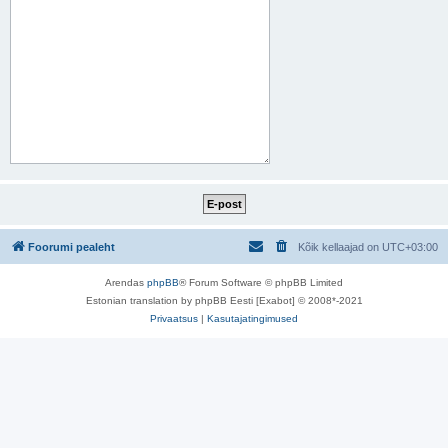
Foorumi pealeht
Kõik kellaajad on
UTC+03:00
Arendas
phpBB
® Forum Software © phpBB Limited
Estonian translation by phpBB Eesti [Exabot] © 2008*-2021
Privaatsus
|
Kasutajatingimused