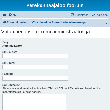
Perekonnaajaloo foorum
KKK
Registreeru
Logi sisse
O
Foorumi pealeht
Võta ühendust foorumi administraatoriga
t
Võta ühendust foorumi administraatoriga
s
i
Saaja:
Administraator
Sinu e-post:
Sinu nimi:
Pealkiri:
Sõnumi tekst:
Sõnum saadetakse tekstina, ära lisa HTML või BBkoodi. Tagasisaatmisaadressiks
määratakse sinu e-posti aadress.