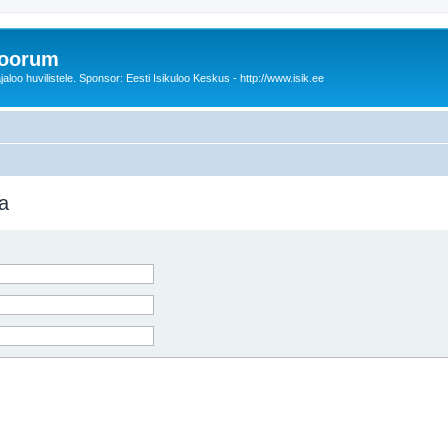
foorum
oo huvilistele. Sponsor: Eesti Isikuloo Keskus - http://www.isik.ee
a