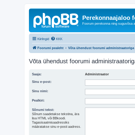
Perekonnaajaloo 
Foorum perekonna ning suguvõsa ajal
Kiirlingid
KKK
Foorumi pealeht
Võta ühendust foorumi administraatoriga
Võta ühendust foorumi administraatorig
Saaja:
Administraator
Sinu e-post:
Sinu nimi:
Pealkiri:
Sõnumi tekst:
Sõnum saadetakse tekstina, ära
lisa HTML või BBkoodi.
Tagasisaatmisaadressiks
määratakse sinu e-posti aadress.