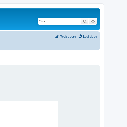
Otsi
Täiendatud otsing
Registreeru
Logi sisse