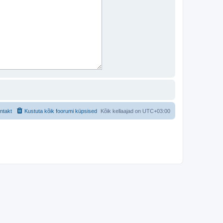
ntakt
Kustuta kõik foorumi küpsised
Kõik kellaajad on
UTC+03:00