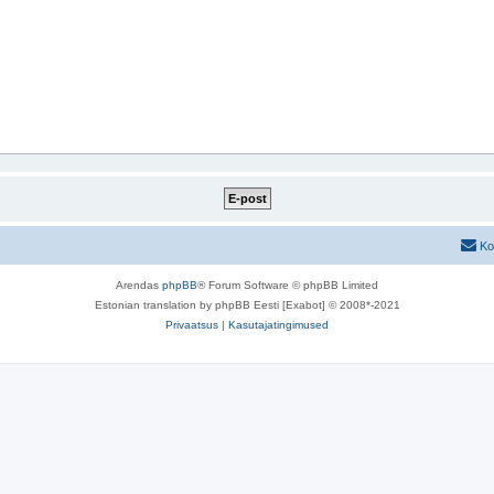
Ko
Arendas
phpBB
® Forum Software © phpBB Limited
Estonian translation by phpBB Eesti [Exabot] © 2008*-2021
Privaatsus
|
Kasutajatingimused