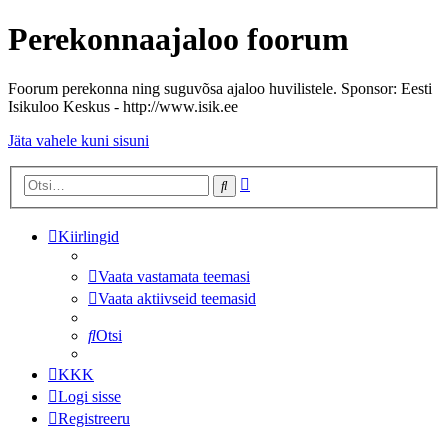
Perekonnaajaloo foorum
Foorum perekonna ning suguvõsa ajaloo huvilistele. Sponsor: Eesti
Isikuloo Keskus - http://www.isik.ee
Jäta vahele kuni sisuni
Täiendatud
Otsi
otsing
Kiirlingid
Vaata vastamata teemasi
Vaata aktiivseid teemasid
Otsi
KKK
Logi sisse
Registreeru