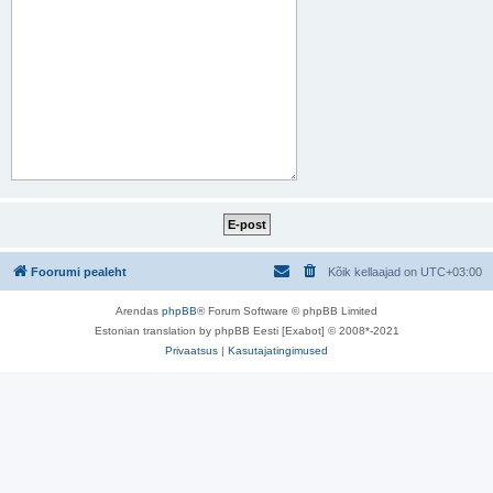
Foorumi pealeht
Kõik kellaajad on
UTC+03:00
Arendas
phpBB
® Forum Software © phpBB Limited
Estonian translation by phpBB Eesti [Exabot] © 2008*-2021
Privaatsus
|
Kasutajatingimused