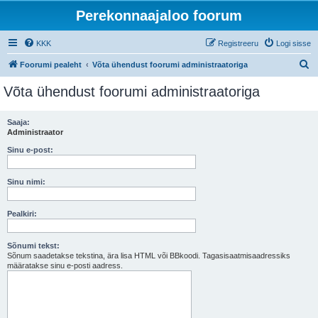
Perekonnaajaloo foorum
KKK
Registreeru
Logi sisse
O
Foorumi pealeht
Võta ühendust foorumi administraatoriga
t
Võta ühendust foorumi administraatoriga
s
i
Saaja:
Administraator
Sinu e-post:
Sinu nimi:
Pealkiri:
Sõnumi tekst:
Sõnum saadetakse tekstina, ära lisa HTML või BBkoodi. Tagasisaatmisaadressiks
määratakse sinu e-posti aadress.