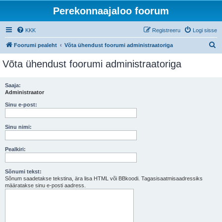
Perekonnaajaloo foorum
KKK
Registreeru
Logi sisse
O
Foorumi pealeht
Võta ühendust foorumi administraatoriga
t
Võta ühendust foorumi administraatoriga
s
i
Saaja:
Administraator
Sinu e-post:
Sinu nimi:
Pealkiri:
Sõnumi tekst:
Sõnum saadetakse tekstina, ära lisa HTML või BBkoodi. Tagasisaatmisaadressiks
määratakse sinu e-posti aadress.