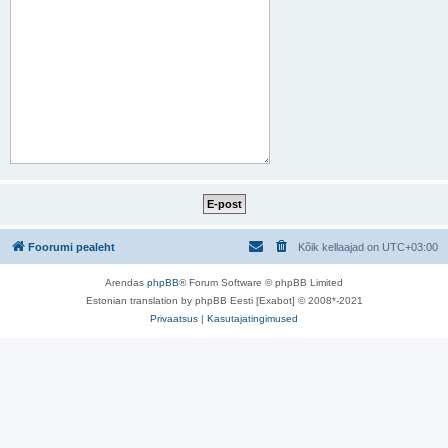
Foorumi pealeht
Kõik kellaajad on
UTC+03:00
Arendas
phpBB
® Forum Software © phpBB Limited
Estonian translation by phpBB Eesti [Exabot] © 2008*-2021
Privaatsus
|
Kasutajatingimused