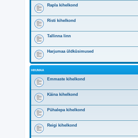
Rapla kihelkond
Risti kihelkond
Tallinna linn
Harjumaa üldküsimused
HIIUMAA
Emmaste kihelkond
Käina kihelkond
Pühalepa kihelkond
Reigi kihelkond