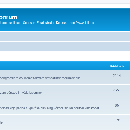
foorum
oo huvilistele. Sponsor: Eesti Isikuloo Keskus - http://www.isik.ee
TEEMASID
T
2114
ograafiliste või olemasolevate temaatiliste foorumite alla
e
T
7551
e
avate sõnade jm välja lugemine
e
m
e
T
65
a
lasti kirja panna suguvõsa nimi ning võimalusel ka päritolu kihelkond!
m
e
s
T
178
a
e
i
le.
e
s
m
d