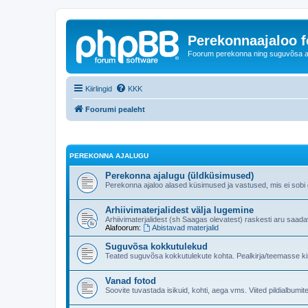
Perekonnaajaloo 
Foorum perekonna ning suguvõsa ajal
Kiirlingid
KKK
Foorumi pealeht
PEREKONNA AJALUGU
Perekonna ajalugu (üldküsimused)
Perekonna ajaloo alased küsimused ja vastused, mis ei sobi ge
Arhiivimaterjalidest välja lugemine
Arhiivimaterjalidest (sh Saagas olevatest) raskesti aru saad
Alafoorum:
Abistavad materjalid
Suguvõsa kokkutulekud
Teated suguvõsa kokkutulekute kohta. Pealkirja/teemasse kind
Vanad fotod
Soovite tuvastada isikuid, kohti, aega vms. Viited pildialbumite