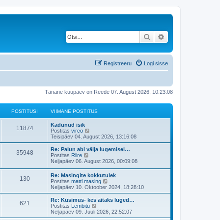
Otsi
Täiendatud otsing
Registreeru
Logi sisse
Tänane kuupäev on Reede 07. August 2026, 10:23:08
POSTITUSI
VIIMANE POSTITUS
V
Kadunud isik
P
11874
i
V
Postitas
virco
i
a
Teisipäev 04. August 2026, 13:16:08
o
m
a
a
t
V
Re: Palun abi välja lugemisel…
P
35948
s
n
a
i
V
Postitas
Riire
e
v
i
a
Neljapäev 06. August 2026, 00:09:08
o
t
p
i
m
a
o
i
a
t
V
Re: Masingite kokkutulek
s
s
m
P
130
i
n
a
i
V
Postitas
matti.masing
t
a
e
v
i
a
Neljapäev 10. Oktoober 2024, 18:28:10
i
s
t
p
i
o
t
m
a
t
t
o
i
a
t
V
Re: Küsimus- kes aitaks luged…
u
p
s
m
P
621
i
s
u
n
a
i
V
Postitas
Lembitu
s
o
t
a
e
v
i
a
Neljapäev 09. Juuli 2026, 22:52:07
s
i
s
o
t
t
p
i
s
m
a
t
t
t