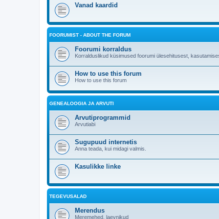
Vanad kaardid
FOORUMIST - ABOUT THE FORUM
Foorumi korraldus
Korralduslikud küsimused foorumi ülesehitusest, kasutamises
How to use this forum
How to use this forum
GENEALOOGIA JA ARVUTI
Arvutiprogrammid
Arvutiabi
Sugupuud internetis
Anna teada, kui midagi valmis.
Kasulikke linke
TEGEVUSALAD
Merendus
Meremehed, laevnikud