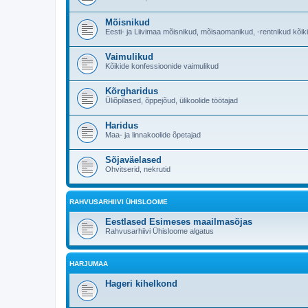
Mõisnikud
Eesti- ja Liivimaa mõisnikud, mõisaomanikud, -rentnikud kõik
Vaimulikud
Kõikide konfessioonide vaimulikud
Kõrgharidus
Üliõpilased, õppejõud, ülikoolide töötajad
Haridus
Maa- ja linnakoolide õpetajad
Sõjaväelased
Ohvitserid, nekrutid
RAHVUSARHIIVI ÜHISLOOME
Eestlased Esimeses maailmasõjas
Rahvusarhiivi Ühisloome algatus
HARJUMAA
Hageri kihelkond