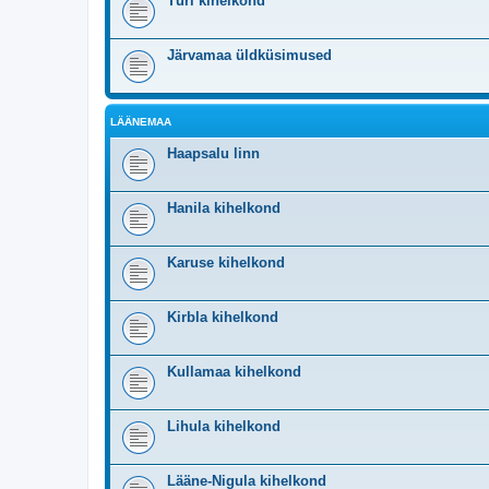
Türi kihelkond
Järvamaa üldküsimused
LÄÄNEMAA
Haapsalu linn
Hanila kihelkond
Karuse kihelkond
Kirbla kihelkond
Kullamaa kihelkond
Lihula kihelkond
Lääne-Nigula kihelkond