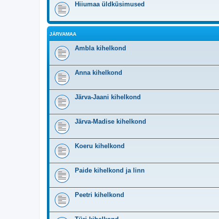
Hiiumaa üldküsimused
JÄRVAMAA
Ambla kihelkond
Anna kihelkond
Järva-Jaani kihelkond
Järva-Madise kihelkond
Koeru kihelkond
Paide kihelkond ja linn
Peetri kihelkond