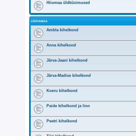
Hiiumaa üldküsimused
JÄRVAMAA
Ambla kihelkond
Anna kihelkond
Järva-Jaani kihelkond
Järva-Madise kihelkond
Koeru kihelkond
Paide kihelkond ja linn
Peetri kihelkond