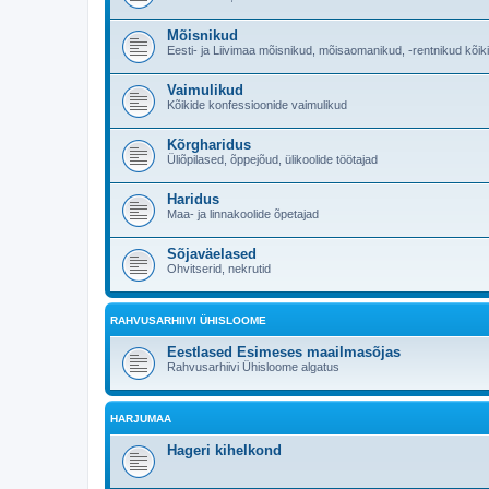
Mõisnikud
Eesti- ja Liivimaa mõisnikud, mõisaomanikud, -rentnikud kõik
Vaimulikud
Kõikide konfessioonide vaimulikud
Kõrgharidus
Üliõpilased, õppejõud, ülikoolide töötajad
Haridus
Maa- ja linnakoolide õpetajad
Sõjaväelased
Ohvitserid, nekrutid
RAHVUSARHIIVI ÜHISLOOME
Eestlased Esimeses maailmasõjas
Rahvusarhiivi Ühisloome algatus
HARJUMAA
Hageri kihelkond