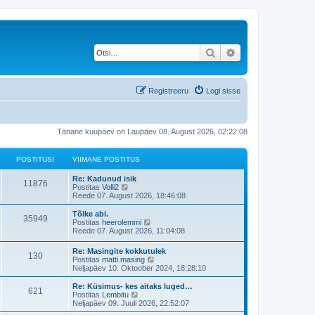
Otsi
Täiendatud otsing
Registreeru
Logi sisse
Tänane kuupäev on Laupäev 08. August 2026, 02:22:08
POSTITUSI
VIIMANE POSTITUS
V
Re: Kadunud isik
P
11876
i
V
Postitas
Volli2
i
a
Reede 07. August 2026, 18:46:08
o
m
a
a
t
V
Tõlke abi.
P
35949
s
n
a
i
V
Postitas
heerolemmi
e
v
i
a
Reede 07. August 2026, 11:04:08
o
t
p
i
m
a
o
i
a
t
V
Re: Masingite kokkutulek
s
s
m
P
130
i
n
a
i
V
Postitas
matti.masing
t
a
e
v
i
a
Neljapäev 10. Oktoober 2024, 18:28:10
i
s
t
p
i
o
t
m
a
t
t
o
i
a
t
V
Re: Küsimus- kes aitaks luged…
u
p
s
m
P
621
i
s
u
n
a
i
V
Postitas
Lembitu
s
o
t
a
e
v
i
a
Neljapäev 09. Juuli 2026, 22:52:07
s
i
s
o
t
t
p
i
s
m
a
t
t
t