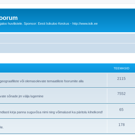
foorum
oo huvilistele. Sponsor: Eesti Isikuloo Keskus - http://www.isik.ee
TEEMASID
T
2115
ograafiliste või olemasolevate temaatiliste foorumite alla
e
T
7552
e
avate sõnade jm välja lugemine
e
m
e
T
65
a
lasti kirja panna suguvõsa nimi ning võimalusel ka päritolu kihelkond!
m
e
s
T
178
a
e
i
le.
e
s
m
d