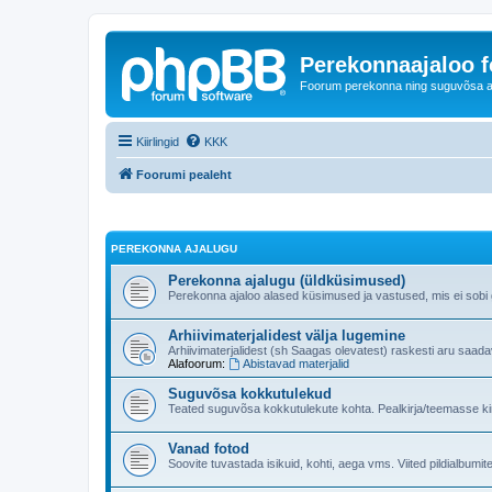
Perekonnaajaloo 
Foorum perekonna ning suguvõsa ajal
Kiirlingid
KKK
Foorumi pealeht
PEREKONNA AJALUGU
Perekonna ajalugu (üldküsimused)
Perekonna ajaloo alased küsimused ja vastused, mis ei sobi ge
Arhiivimaterjalidest välja lugemine
Arhiivimaterjalidest (sh Saagas olevatest) raskesti aru saad
Alafoorum:
Abistavad materjalid
Suguvõsa kokkutulekud
Teated suguvõsa kokkutulekute kohta. Pealkirja/teemasse kind
Vanad fotod
Soovite tuvastada isikuid, kohti, aega vms. Viited pildialbumite