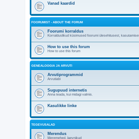
Vanad kaardid
FOORUMIST - ABOUT THE FORUM
Foorumi korraldus
Korralduslikud küsimused foorumi ülesehitusest, kasutamises
How to use this forum
How to use this forum
GENEALOOGIA JA ARVUTI
Arvutiprogrammid
Arvutiabi
Sugupuud internetis
Anna teada, kui midagi valmis.
Kasulikke linke
TEGEVUSALAD
Merendus
Meremehed, laevnikud