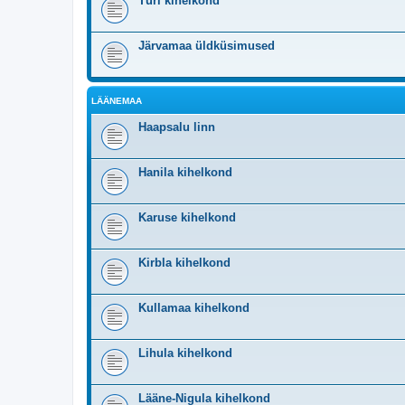
Türi kihelkond
Järvamaa üldküsimused
LÄÄNEMAA
Haapsalu linn
Hanila kihelkond
Karuse kihelkond
Kirbla kihelkond
Kullamaa kihelkond
Lihula kihelkond
Lääne-Nigula kihelkond