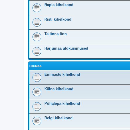
Rapla kihelkond
Risti kihelkond
Tallinna linn
Harjumaa üldküsimused
HIIUMAA
Emmaste kihelkond
Käina kihelkond
Pühalepa kihelkond
Reigi kihelkond