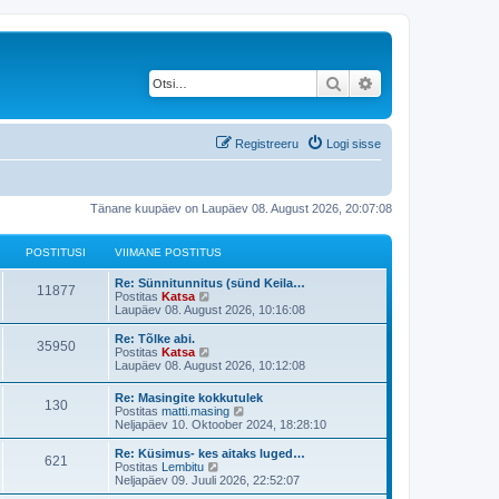
Otsi
Täiendatud otsing
Registreeru
Logi sisse
Tänane kuupäev on Laupäev 08. August 2026, 20:07:08
POSTITUSI
VIIMANE POSTITUS
V
Re: Sünnitunnitus (sünd Keila…
P
11877
i
V
Postitas
Katsa
i
a
Laupäev 08. August 2026, 10:16:08
o
m
a
a
t
V
Re: Tõlke abi.
P
35950
s
n
a
i
V
Postitas
Katsa
e
v
i
a
Laupäev 08. August 2026, 10:12:08
o
t
p
i
m
a
o
i
a
t
V
Re: Masingite kokkutulek
s
s
m
P
130
i
n
a
i
V
Postitas
matti.masing
t
a
e
v
i
a
Neljapäev 10. Oktoober 2024, 18:28:10
i
s
t
p
i
o
t
m
a
t
t
o
i
a
t
V
Re: Küsimus- kes aitaks luged…
u
p
s
m
P
621
i
s
u
n
a
i
V
Postitas
Lembitu
s
o
t
a
e
v
i
a
Neljapäev 09. Juuli 2026, 22:52:07
s
i
s
o
t
t
p
i
s
m
a
t
t
t