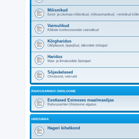
Mõisnikud
Eesti- ja Liivimaa mõisnikud, mõisaomanikud, -rentnikud kõik
Vaimulikud
Kõikide konfessioonide vaimulikud
Kõrgharidus
Üliõpilased, õppejõud, ülikoolide töötajad
Haridus
Maa- ja linnakoolide õpetajad
Sõjaväelased
Ohvitserid, nekrutid
RAHVUSARHIIVI ÜHISLOOME
Eestlased Esimeses maailmasõjas
Rahvusarhiivi Ühisloome algatus
HARJUMAA
Hageri kihelkond