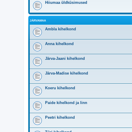
Hiiumaa üldküsimused
JÄRVAMAA
Ambla kihelkond
Anna kihelkond
Järva-Jaani kihelkond
Järva-Madise kihelkond
Koeru kihelkond
Paide kihelkond ja linn
Peetri kihelkond