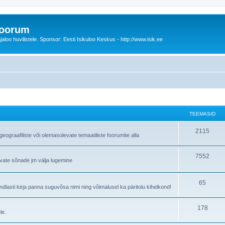
foorum
oo huvilistele. Sponsor: Eesti Isikuloo Keskus - http://www.isik.ee
TEEMASID
T
2115
ograafiliste või olemasolevate temaatiliste foorumite alla
e
T
7552
e
avate sõnade jm välja lugemine
e
m
e
T
65
a
lasti kirja panna suguvõsa nimi ning võimalusel ka päritolu kihelkond!
m
e
s
T
178
a
e
i
le.
e
s
m
d