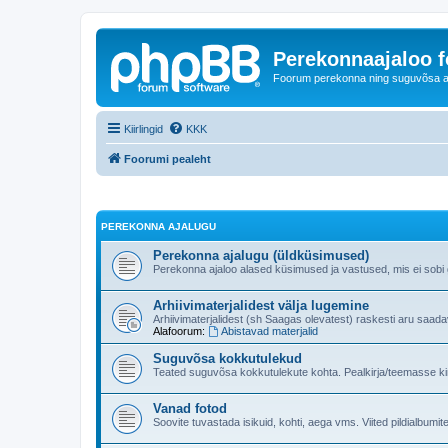
Perekonnaajaloo 
Foorum perekonna ning suguvõsa ajal
Kiirlingid
KKK
Foorumi pealeht
PEREKONNA AJALUGU
Perekonna ajalugu (üldküsimused)
Perekonna ajaloo alased küsimused ja vastused, mis ei sobi ge
Arhiivimaterjalidest välja lugemine
Arhiivimaterjalidest (sh Saagas olevatest) raskesti aru saad
Alafoorum:
Abistavad materjalid
Suguvõsa kokkutulekud
Teated suguvõsa kokkutulekute kohta. Pealkirja/teemasse kind
Vanad fotod
Soovite tuvastada isikuid, kohti, aega vms. Viited pildialbumite