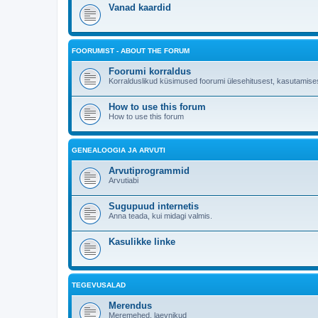
Vanad kaardid
FOORUMIST - ABOUT THE FORUM
Foorumi korraldus
Korralduslikud küsimused foorumi ülesehitusest, kasutamises
How to use this forum
How to use this forum
GENEALOOGIA JA ARVUTI
Arvutiprogrammid
Arvutiabi
Sugupuud internetis
Anna teada, kui midagi valmis.
Kasulikke linke
TEGEVUSALAD
Merendus
Meremehed, laevnikud