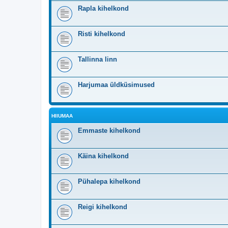
Rapla kihelkond
Risti kihelkond
Tallinna linn
Harjumaa üldküsimused
HIIUMAA
Emmaste kihelkond
Käina kihelkond
Pühalepa kihelkond
Reigi kihelkond