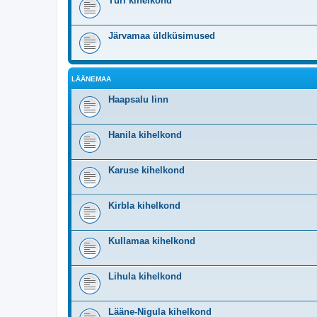
Türi kihelkond
Järvamaa üldküsimused
LÄÄNEMAA
Haapsalu linn
Hanila kihelkond
Karuse kihelkond
Kirbla kihelkond
Kullamaa kihelkond
Lihula kihelkond
Lääne-Nigula kihelkond