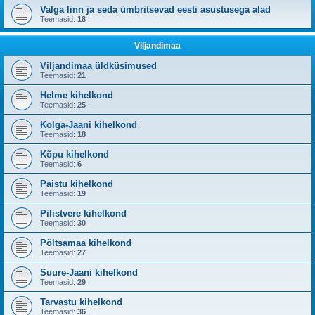
Valga linn ja seda ümbritsevad eesti asustusega alad
Teemasid:
18
Viljandimaa
Viljandimaa üldküsimused
Teemasid:
21
Helme kihelkond
Teemasid:
25
Kolga-Jaani kihelkond
Teemasid:
18
Kõpu kihelkond
Teemasid:
6
Paistu kihelkond
Teemasid:
19
Pilistvere kihelkond
Teemasid:
30
Põltsamaa kihelkond
Teemasid:
27
Suure-Jaani kihelkond
Teemasid:
29
Tarvastu kihelkond
Teemasid:
36