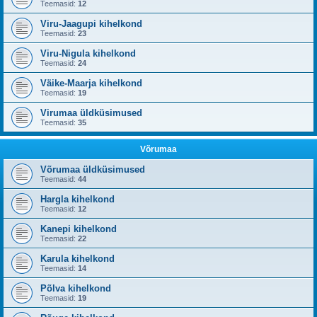
Teemasid:
12
Viru-Jaagupi kihelkond
Teemasid:
23
Viru-Nigula kihelkond
Teemasid:
24
Väike-Maarja kihelkond
Teemasid:
19
Virumaa üldküsimused
Teemasid:
35
Võrumaa
Võrumaa üldküsimused
Teemasid:
44
Hargla kihelkond
Teemasid:
12
Kanepi kihelkond
Teemasid:
22
Karula kihelkond
Teemasid:
14
Põlva kihelkond
Teemasid:
19