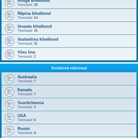
Rõuge kihelkond
Teemasid:
28
Räpina kihelkond
Teemasid:
14
Urvaste kihelkond
Teemasid:
16
Vastseliina kihelkond
Teemasid:
31
Võru linn
Teemasid:
2
Eestlased välismaal
Austraalia
Teemasid:
7
Kanada
Teemasid:
7
Suurbritannia
Teemasid:
3
USA
Teemasid:
6
Rootsi
Teemasid:
8