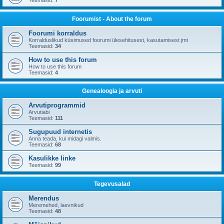
Teemasid:
7
Foorumist - About the forum
Foorumi korraldus
Korralduslikud küsimused foorumi ülesehitusest, kasutamisest jmt
Teemasid:
34
How to use this forum
How to use this forum
Teemasid:
4
Genealoogia ja arvuti
Arvutiprogrammid
Arvutiabi
Teemasid:
111
Sugupuud internetis
Anna teada, kui midagi valmis.
Teemasid:
68
Kasulikke linke
Teemasid:
99
Tegevusalad
Merendus
Meremehed, laevnikud
Teemasid:
48