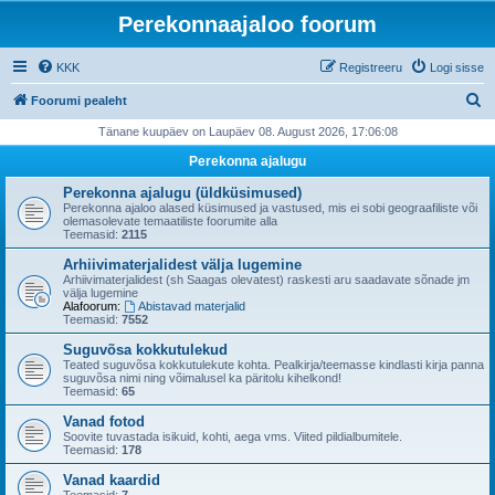
Perekonnaajaloo foorum
KKK
Registreeru
Logi sisse
O
Foorumi pealeht
t
Tänane kuupäev on Laupäev 08. August 2026, 17:06:08
s
Perekonna ajalugu
i
Perekonna ajalugu (üldküsimused)
Perekonna ajaloo alased küsimused ja vastused, mis ei sobi geograafiliste või
olemasolevate temaatiliste foorumite alla
Teemasid:
2115
Arhiivimaterjalidest välja lugemine
Arhiivimaterjalidest (sh Saagas olevatest) raskesti aru saadavate sõnade jm
välja lugemine
Alafoorum:
Abistavad materjalid
Teemasid:
7552
Suguvõsa kokkutulekud
Teated suguvõsa kokkutulekute kohta. Pealkirja/teemasse kindlasti kirja panna
suguvõsa nimi ning võimalusel ka päritolu kihelkond!
Teemasid:
65
Vanad fotod
Soovite tuvastada isikuid, kohti, aega vms. Viited pildialbumitele.
Teemasid:
178
Vanad kaardid