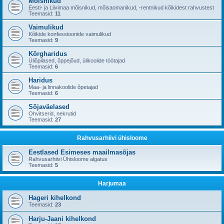
Mõisnikud
Eesti- ja Liivimaa mõisnikud, mõisaomanikud, -rentnikud kõikidest rahvustest
Teemasid:
11
Vaimulikud
Kõikide konfessioonide vaimulikud
Teemasid:
9
Kõrgharidus
Üliõpilased, õppejõud, ülikoolide töötajad
Teemasid:
6
Haridus
Maa- ja linnakoolide õpetajad
Teemasid:
6
Sõjaväelased
Ohvitserid, nekrutid
Teemasid:
27
Rahvusarhiivi ühisloome
Eestlased Esimeses maailmasõjas
Rahvusarhiivi Ühisloome algatus
Teemasid:
5
Harjumaa
Hageri kihelkond
Teemasid:
23
Harju-Jaani kihelkond