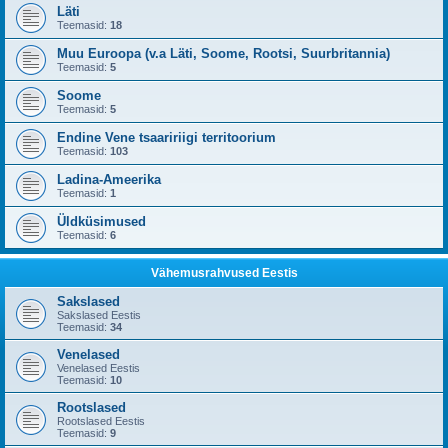
Läti
Teemasid:
18
Muu Euroopa (v.a Läti, Soome, Rootsi, Suurbritannia)
Teemasid:
5
Soome
Teemasid:
5
Endine Vene tsaaririigi territoorium
Teemasid:
103
Ladina-Ameerika
Teemasid:
1
Üldküsimused
Teemasid:
6
Vähemusrahvused Eestis
Sakslased
Sakslased Eestis
Teemasid:
34
Venelased
Venelased Eestis
Teemasid:
10
Rootslased
Rootslased Eestis
Teemasid:
9