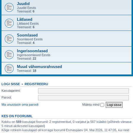
Juudid
Juudid Eestis
Teemasid:
6
Lätlased
Lätlased Eestis
Teemasid:
6
Soomlased
Soomlased Eestis
Teemasid:
4
Ingerisoomlased
Ingerisoomlased Eestis
Teemasid:
22
Muud vähemusrahvused
Teemasid:
18
LOGI SISSE
•
REGISTREERU
Kasutajanimi:
Parool:
Ma unustasin oma parooli
Mäleta mind
KES ON FOORUMIL
Kokku on
569
kasutajat foorumil: 2 registreeritud, 0 varjatut ja 567 külalist (põhineb viimase
5 minuti aktiivsetel kasutajatel)
Kõige rohkem kasutajaid oli korraga foorumil Esmaspäev 04. Mai 2026, 11:47:05, kui neid