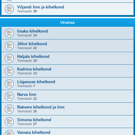
Viljandi linn ja kihelkond
Teemasid:
39
Virumaa
Iisaku kihelkond
Teemasid:
14
Jõhvi kihelkond
Teemasid:
22
Haljala kihelkond
Teemasid:
19
Kadrina kihelkond
Teemasid:
13
Lüganuse kihelkond
Teemasid:
7
Narva linn
Teemasid:
12
Rakvere kihelkond ja linn
Teemasid:
16
Simuna kihelkond
Teemasid:
27
Vaivara kihelkond