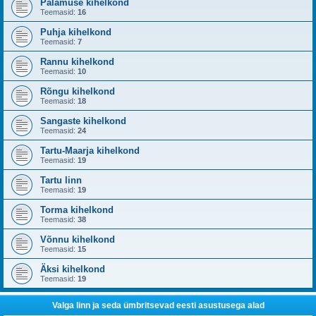
Palamuse kihelkond
Teemasid:
16
Puhja kihelkond
Teemasid:
7
Rannu kihelkond
Teemasid:
10
Rõngu kihelkond
Teemasid:
18
Sangaste kihelkond
Teemasid:
24
Tartu-Maarja kihelkond
Teemasid:
19
Tartu linn
Teemasid:
19
Torma kihelkond
Teemasid:
38
Võnnu kihelkond
Teemasid:
15
Äksi kihelkond
Teemasid:
19
Valga linn ja seda ümbritsevad eesti asustusega alad