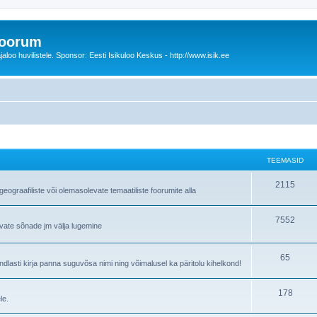
foorum
oo huvilistele. Sponsor: Eesti Isikuloo Keskus - http://www.isik.ee
TEEMASID
T
2115
ograafiliste või olemasolevate temaatiliste foorumite alla
e
T
7552
e
avate sõnade jm välja lugemine
e
m
e
T
65
a
lasti kirja panna suguvõsa nimi ning võimalusel ka päritolu kihelkond!
m
e
s
T
178
a
e
i
le.
e
s
m
d