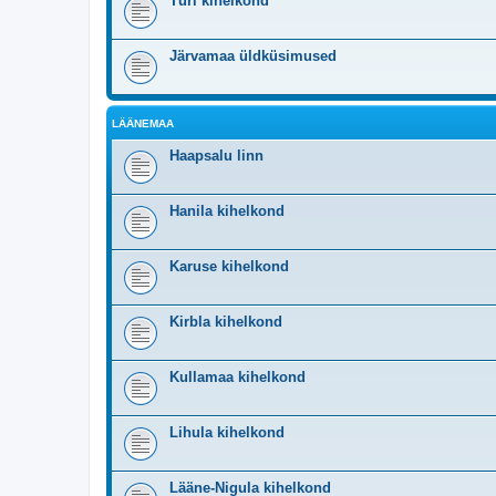
Türi kihelkond
Järvamaa üldküsimused
LÄÄNEMAA
Haapsalu linn
Hanila kihelkond
Karuse kihelkond
Kirbla kihelkond
Kullamaa kihelkond
Lihula kihelkond
Lääne-Nigula kihelkond