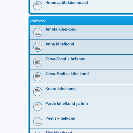
Hiiumaa üldküsimused
JÄRVAMAA
Ambla kihelkond
Anna kihelkond
Järva-Jaani kihelkond
Järva-Madise kihelkond
Koeru kihelkond
Paide kihelkond ja linn
Peetri kihelkond