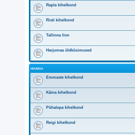
Rapla kihelkond
Risti kihelkond
Tallinna linn
Harjumaa üldküsimused
HIIUMAA
Emmaste kihelkond
Käina kihelkond
Pühalepa kihelkond
Reigi kihelkond