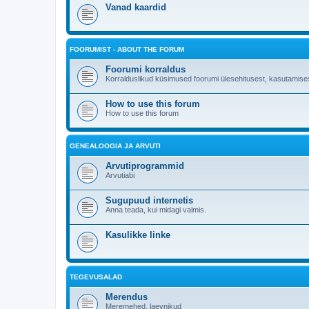
Vanad kaardid
FOORUMIST - ABOUT THE FORUM
Foorumi korraldus
Korralduslikud küsimused foorumi ülesehitusest, kasutamises
How to use this forum
How to use this forum
GENEALOOGIA JA ARVUTI
Arvutiprogrammid
Arvutiabi
Sugupuud internetis
Anna teada, kui midagi valmis.
Kasulikke linke
TEGEVUSALAD
Merendus
Meremehed, laevnikud