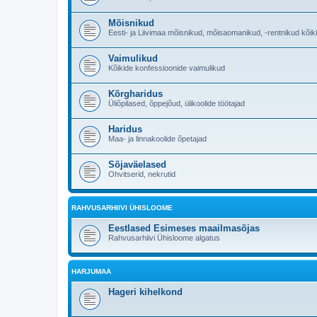
Mõisnikud
Eesti- ja Liivimaa mõisnikud, mõisaomanikud, -rentnikud kõik
Vaimulikud
Kõikide konfessioonide vaimulikud
Kõrgharidus
Üliõpilased, õppejõud, ülikoolide töötajad
Haridus
Maa- ja linnakoolide õpetajad
Sõjaväelased
Ohvitserid, nekrutid
RAHVUSARHIIVI ÜHISLOOME
Eestlased Esimeses maailmasõjas
Rahvusarhiivi Ühisloome algatus
HARJUMAA
Hageri kihelkond