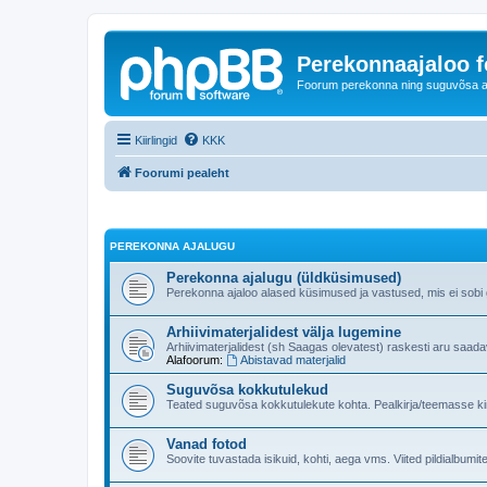
Perekonnaajaloo 
Foorum perekonna ning suguvõsa ajal
Kiirlingid
KKK
Foorumi pealeht
PEREKONNA AJALUGU
Perekonna ajalugu (üldküsimused)
Perekonna ajaloo alased küsimused ja vastused, mis ei sobi ge
Arhiivimaterjalidest välja lugemine
Arhiivimaterjalidest (sh Saagas olevatest) raskesti aru saad
Alafoorum:
Abistavad materjalid
Suguvõsa kokkutulekud
Teated suguvõsa kokkutulekute kohta. Pealkirja/teemasse kind
Vanad fotod
Soovite tuvastada isikuid, kohti, aega vms. Viited pildialbumite