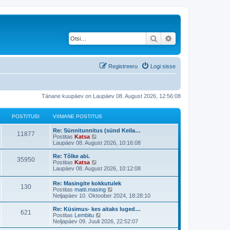
Otsi
Täiendatud otsing
Registreeru
Logi sisse
Tänane kuupäev on Laupäev 08. August 2026, 12:56:08
POSTITUSI
VIIMANE POSTITUS
V
Re: Sünnitunnitus (sünd Keila…
P
11877
i
V
Postitas
Katsa
i
a
Laupäev 08. August 2026, 10:16:08
o
m
a
a
t
V
Re: Tõlke abi.
P
35950
s
n
a
i
V
Postitas
Katsa
e
v
i
a
Laupäev 08. August 2026, 10:12:08
o
t
p
i
m
a
o
i
a
t
V
Re: Masingite kokkutulek
s
s
m
P
130
i
n
a
i
V
Postitas
matti.masing
t
a
e
v
i
a
Neljapäev 10. Oktoober 2024, 18:28:10
i
s
t
p
i
o
t
m
a
t
t
o
i
a
t
V
Re: Küsimus- kes aitaks luged…
u
p
s
m
P
621
i
s
u
n
a
i
V
Postitas
Lembitu
s
o
t
a
e
v
i
a
Neljapäev 09. Juuli 2026, 22:52:07
s
i
s
o
t
t
p
i
s
m
a
t
t
t