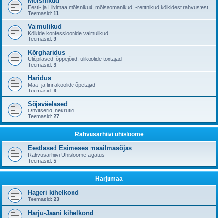
Mõisnikud
Eesti- ja Liivimaa mõisnikud, mõisaomanikud, -rentnikud kõikidest rahvustest
Teemasid:
11
Vaimulikud
Kõikide konfessioonide vaimulikud
Teemasid:
9
Kõrgharidus
Üliõpilased, õppejõud, ülikoolide töötajad
Teemasid:
6
Haridus
Maa- ja linnakoolide õpetajad
Teemasid:
6
Sõjaväelased
Ohvitserid, nekrutid
Teemasid:
27
Rahvusarhiivi ühisloome
Eestlased Esimeses maailmasõjas
Rahvusarhiivi Ühisloome algatus
Teemasid:
5
Harjumaa
Hageri kihelkond
Teemasid:
23
Harju-Jaani kihelkond