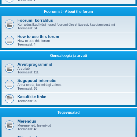
Teemasid:
7
Foorumist - About the forum
Foorumi korraldus
Korralduslikud küsimused foorumi ülesehitusest, kasutamisest jmt
Teemasid:
34
How to use this forum
How to use this forum
Teemasid:
4
Genealoogia ja arvuti
Arvutiprogrammid
Arvutiabi
Teemasid:
111
Sugupuud internetis
Anna teada, kui midagi valmis.
Teemasid:
68
Kasulikke linke
Teemasid:
99
Tegevusalad
Merendus
Meremehed, laevnikud
Teemasid:
48