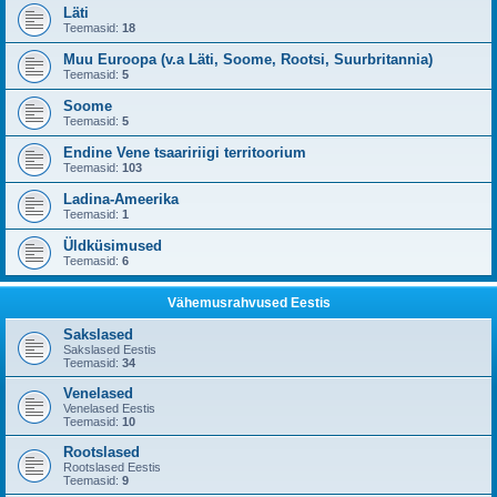
Läti
Teemasid:
18
Muu Euroopa (v.a Läti, Soome, Rootsi, Suurbritannia)
Teemasid:
5
Soome
Teemasid:
5
Endine Vene tsaaririigi territoorium
Teemasid:
103
Ladina-Ameerika
Teemasid:
1
Üldküsimused
Teemasid:
6
Vähemusrahvused Eestis
Sakslased
Sakslased Eestis
Teemasid:
34
Venelased
Venelased Eestis
Teemasid:
10
Rootslased
Rootslased Eestis
Teemasid:
9