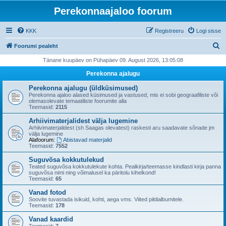
Perekonnaajaloo foorum
KKK
Registreeru
Logi sisse
O
Foorumi pealeht
t
Tänane kuupäev on Pühapäev 09. August 2026, 13:05:08
s
Perekonna ajalugu
i
Perekonna ajalugu (üldküsimused)
Perekonna ajaloo alased küsimused ja vastused, mis ei sobi geograafiliste või
olemasolevate temaatiliste foorumite alla
Teemasid:
2115
Arhiivimaterjalidest välja lugemine
Arhiivimaterjalidest (sh Saagas olevatest) raskesti aru saadavate sõnade jm
välja lugemine
Alafoorum:
Abistavad materjalid
Teemasid:
7552
Suguvõsa kokkutulekud
Teated suguvõsa kokkutulekute kohta. Pealkirja/teemasse kindlasti kirja panna
suguvõsa nimi ning võimalusel ka päritolu kihelkond!
Teemasid:
65
Vanad fotod
Soovite tuvastada isikuid, kohti, aega vms. Viited pildialbumitele.
Teemasid:
178
Vanad kaardid