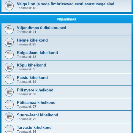
Valga linn ja seda ümbritsevad eesti asustusega alad
Teemasid:
18
Viljandimaa
Viljandimaa üldküsimused
Teemasid:
21
Helme kihelkond
Teemasid:
25
Kolga-Jaani kihelkond
Teemasid:
18
Kõpu kihelkond
Teemasid:
6
Paistu kihelkond
Teemasid:
19
Pilistvere kihelkond
Teemasid:
30
Põltsamaa kihelkond
Teemasid:
27
Suure-Jaani kihelkond
Teemasid:
29
Tarvastu kihelkond
Teemasid:
36