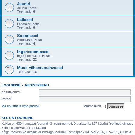
Juudid
Juudid Eestis
Teemasid:
6
Lätlased
Lätlased Eestis
Teemasid:
6
Soomlased
Soomlased Eestis
Teemasid:
4
Ingerisoomlased
Ingerisoomlased Eestis
Teemasid:
22
Muud vähemusrahvused
Teemasid:
18
LOGI SISSE
•
REGISTREERU
Kasutajanimi:
Parool:
Ma unustasin oma parooli
Mäleta mind
KES ON FOORUMIL
Kokku on
630
kasutajat foorumil: 3 registreeritud, 0 varjatut ja 627 külalist (põhineb viimase
5 minuti aktiivsetel kasutajatel)
Kõige rohkem kasutajaid oli korraga foorumil Esmaspäev 04. Mai 2026, 11:47:05, kui neid