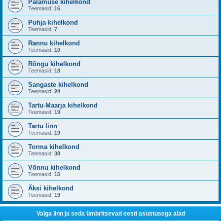
Palamuse kihelkond
Teemasid:
16
Puhja kihelkond
Teemasid:
7
Rannu kihelkond
Teemasid:
10
Rõngu kihelkond
Teemasid:
18
Sangaste kihelkond
Teemasid:
24
Tartu-Maarja kihelkond
Teemasid:
19
Tartu linn
Teemasid:
19
Torma kihelkond
Teemasid:
38
Võnnu kihelkond
Teemasid:
15
Äksi kihelkond
Teemasid:
19
Valga linn ja seda ümbritsevad eesti asustusega alad