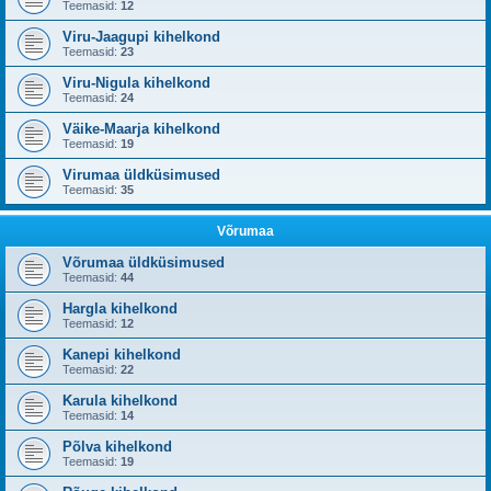
Teemasid:
12
Viru-Jaagupi kihelkond
Teemasid:
23
Viru-Nigula kihelkond
Teemasid:
24
Väike-Maarja kihelkond
Teemasid:
19
Virumaa üldküsimused
Teemasid:
35
Võrumaa
Võrumaa üldküsimused
Teemasid:
44
Hargla kihelkond
Teemasid:
12
Kanepi kihelkond
Teemasid:
22
Karula kihelkond
Teemasid:
14
Põlva kihelkond
Teemasid:
19