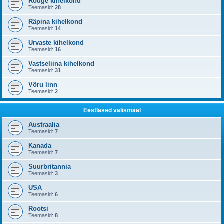
Rõuge kihelkond
Teemasid:
28
Räpina kihelkond
Teemasid:
14
Urvaste kihelkond
Teemasid:
16
Vastseliina kihelkond
Teemasid:
31
Võru linn
Teemasid:
2
Eestlased välismaal
Austraalia
Teemasid:
7
Kanada
Teemasid:
7
Suurbritannia
Teemasid:
3
USA
Teemasid:
6
Rootsi
Teemasid:
8