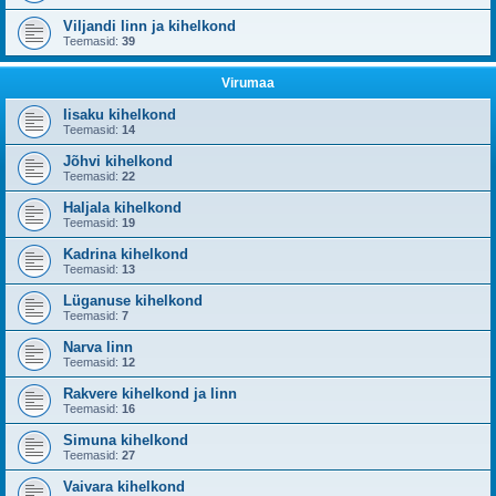
Viljandi linn ja kihelkond
Teemasid:
39
Virumaa
Iisaku kihelkond
Teemasid:
14
Jõhvi kihelkond
Teemasid:
22
Haljala kihelkond
Teemasid:
19
Kadrina kihelkond
Teemasid:
13
Lüganuse kihelkond
Teemasid:
7
Narva linn
Teemasid:
12
Rakvere kihelkond ja linn
Teemasid:
16
Simuna kihelkond
Teemasid:
27
Vaivara kihelkond