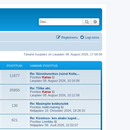
Otsi
Täiendatud otsing
Registreeru
Logi sisse
Tänane kuupäev on Laupäev 08. August 2026, 17:58:08
POSTITUSI
VIIMANE POSTITUS
V
Re: Sünnitunnitus (sünd Keila…
P
11877
i
V
Postitas
Katsa
i
a
Laupäev 08. August 2026, 10:16:08
o
m
a
a
t
V
Re: Tõlke abi.
P
35950
s
n
a
i
V
Postitas
Katsa
e
v
i
a
Laupäev 08. August 2026, 10:12:08
o
t
p
i
m
a
o
i
a
t
V
Re: Masingite kokkutulek
s
s
m
P
130
i
n
a
i
V
Postitas
matti.masing
t
a
e
v
i
a
Neljapäev 10. Oktoober 2024, 18:28:10
i
s
t
p
i
o
t
m
a
t
t
o
i
a
t
V
Re: Küsimus- kes aitaks luged…
u
p
s
m
P
621
i
s
u
n
a
i
V
Postitas
Lembitu
s
o
t
a
e
v
i
a
Neljapäev 09. Juuli 2026, 22:52:07
s
i
s
o
t
t
p
i
s
m
a
t
t
t