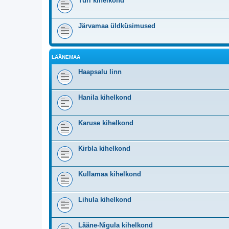
Türi kihelkond
Järvamaa üldküsimused
LÄÄNEMAA
Haapsalu linn
Hanila kihelkond
Karuse kihelkond
Kirbla kihelkond
Kullamaa kihelkond
Lihula kihelkond
Lääne-Nigula kihelkond