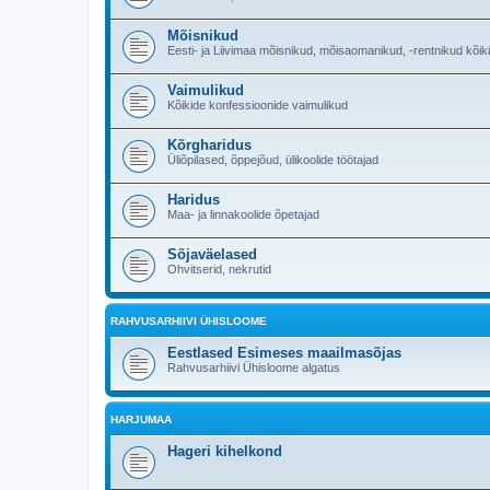
Mõisnikud
Eesti- ja Liivimaa mõisnikud, mõisaomanikud, -rentnikud kõik
Vaimulikud
Kõikide konfessioonide vaimulikud
Kõrgharidus
Üliõpilased, õppejõud, ülikoolide töötajad
Haridus
Maa- ja linnakoolide õpetajad
Sõjaväelased
Ohvitserid, nekrutid
RAHVUSARHIIVI ÜHISLOOME
Eestlased Esimeses maailmasõjas
Rahvusarhiivi Ühisloome algatus
HARJUMAA
Hageri kihelkond