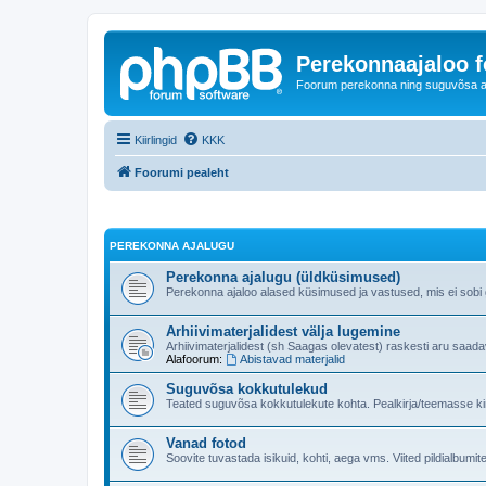
Perekonnaajaloo 
Foorum perekonna ning suguvõsa ajal
Kiirlingid
KKK
Foorumi pealeht
PEREKONNA AJALUGU
Perekonna ajalugu (üldküsimused)
Perekonna ajaloo alased küsimused ja vastused, mis ei sobi ge
Arhiivimaterjalidest välja lugemine
Arhiivimaterjalidest (sh Saagas olevatest) raskesti aru saad
Alafoorum:
Abistavad materjalid
Suguvõsa kokkutulekud
Teated suguvõsa kokkutulekute kohta. Pealkirja/teemasse kind
Vanad fotod
Soovite tuvastada isikuid, kohti, aega vms. Viited pildialbumite