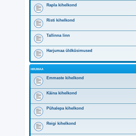
Rapla kihelkond
Risti kihelkond
Tallinna linn
Harjumaa üldküsimused
HIIUMAA
Emmaste kihelkond
Käina kihelkond
Pühalepa kihelkond
Reigi kihelkond