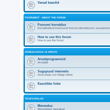
Vanad kaardid
FOORUMIST - ABOUT THE FORUM
Foorumi korraldus
Korralduslikud küsimused foorumi ülesehitusest, kasutamises
How to use this forum
How to use this forum
GENEALOOGIA JA ARVUTI
Arvutiprogrammid
Arvutiabi
Sugupuud internetis
Anna teada, kui midagi valmis.
Kasulikke linke
TEGEVUSALAD
Merendus
Meremehed, laevnikud