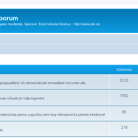
foorum
oo huvilistele. Sponsor: Eesti Isikuloo Keskus - http://www.isik.ee
TEEMASID
T
2115
ograafiliste või olemasolevate temaatiliste foorumite alla
e
T
7552
e
avate sõnade jm välja lugemine
e
m
e
T
65
a
lasti kirja panna suguvõsa nimi ning võimalusel ka päritolu kihelkond!
m
e
s
T
178
a
e
i
le.
e
s
m
d