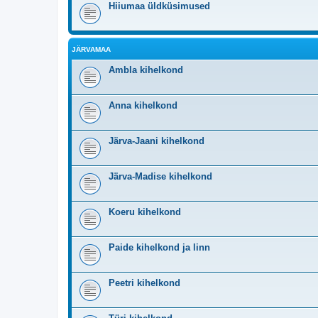
Hiiumaa üldküsimused
JÄRVAMAA
Ambla kihelkond
Anna kihelkond
Järva-Jaani kihelkond
Järva-Madise kihelkond
Koeru kihelkond
Paide kihelkond ja linn
Peetri kihelkond