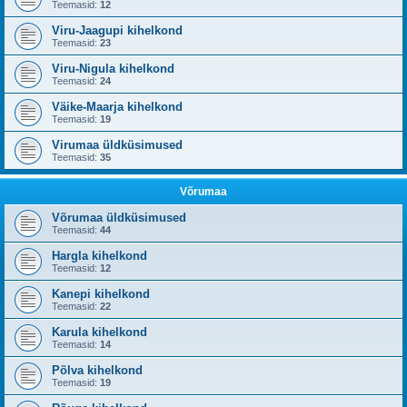
Teemasid:
12
Viru-Jaagupi kihelkond
Teemasid:
23
Viru-Nigula kihelkond
Teemasid:
24
Väike-Maarja kihelkond
Teemasid:
19
Virumaa üldküsimused
Teemasid:
35
Võrumaa
Võrumaa üldküsimused
Teemasid:
44
Hargla kihelkond
Teemasid:
12
Kanepi kihelkond
Teemasid:
22
Karula kihelkond
Teemasid:
14
Põlva kihelkond
Teemasid:
19