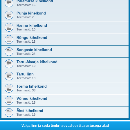
Palamuse kihelkond
Teemasid:
16
Puhja kihelkond
Teemasid:
7
Rannu kihelkond
Teemasid:
10
Rõngu kihelkond
Teemasid:
18
Sangaste kihelkond
Teemasid:
24
Tartu-Maarja kihelkond
Teemasid:
19
Tartu linn
Teemasid:
19
Torma kihelkond
Teemasid:
38
Võnnu kihelkond
Teemasid:
15
Äksi kihelkond
Teemasid:
19
Valga linn ja seda ümbritsevad eesti asustusega alad