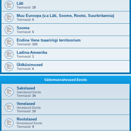
Läti
Teemasid:
18
Muu Euroopa (v.a Läti, Soome, Rootsi, Suurbritannia)
Teemasid:
5
Soome
Teemasid:
5
Endine Vene tsaaririigi territoorium
Teemasid:
103
Ladina-Ameerika
Teemasid:
1
Üldküsimused
Teemasid:
6
Vähemusrahvused Eestis
Sakslased
Sakslased Eestis
Teemasid:
34
Venelased
Venelased Eestis
Teemasid:
10
Rootslased
Rootslased Eestis
Teemasid:
9