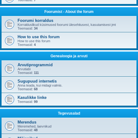
Teemasid:
7
Foorumist - About the forum
Foorumi korraldus
Korralduslikud küsimused foorumi ülesehitusest, kasutamisest jmt
Teemasid:
34
How to use this forum
How to use this forum
Teemasid:
4
Genealoogia ja arvuti
Arvutiprogrammid
Arvutiabi
Teemasid:
111
Sugupuud internetis
Anna teada, kui midagi valmis.
Teemasid:
68
Kasulikke linke
Teemasid:
99
Tegevusalad
Merendus
Meremehed, laevnikud
Teemasid:
48