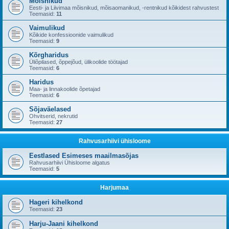
Mõisnikud
Eesti- ja Liivimaa mõisnikud, mõisaomanikud, -rentnikud kõikidest rahvustest
Teemasid:
11
Vaimulikud
Kõikide konfessioonide vaimulikud
Teemasid:
9
Kõrgharidus
Üliõpilased, õppejõud, ülikoolide töötajad
Teemasid:
6
Haridus
Maa- ja linnakoolide õpetajad
Teemasid:
6
Sõjaväelased
Ohvitserid, nekrutid
Teemasid:
27
Rahvusarhiivi ühisloome
Eestlased Esimeses maailmasõjas
Rahvusarhiivi Ühisloome algatus
Teemasid:
5
Harjumaa
Hageri kihelkond
Teemasid:
23
Harju-Jaani kihelkond