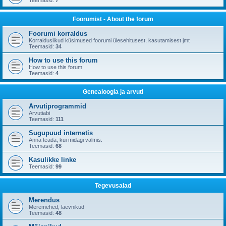
Teemasid:
7
Foorumist - About the forum
Foorumi korraldus
Korralduslikud küsimused foorumi ülesehitusest, kasutamisest jmt
Teemasid:
34
How to use this forum
How to use this forum
Teemasid:
4
Genealoogia ja arvuti
Arvutiprogrammid
Arvutiabi
Teemasid:
111
Sugupuud internetis
Anna teada, kui midagi valmis.
Teemasid:
68
Kasulikke linke
Teemasid:
99
Tegevusalad
Merendus
Meremehed, laevnikud
Teemasid:
48