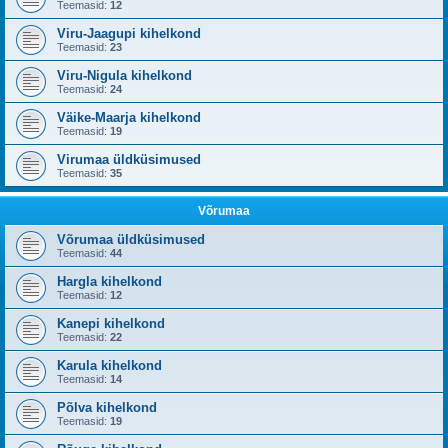
Teemasid:
12
Viru-Jaagupi kihelkond
Teemasid:
23
Viru-Nigula kihelkond
Teemasid:
24
Väike-Maarja kihelkond
Teemasid:
19
Virumaa üldküsimused
Teemasid:
35
Võrumaa
Võrumaa üldküsimused
Teemasid:
44
Hargla kihelkond
Teemasid:
12
Kanepi kihelkond
Teemasid:
22
Karula kihelkond
Teemasid:
14
Põlva kihelkond
Teemasid:
19