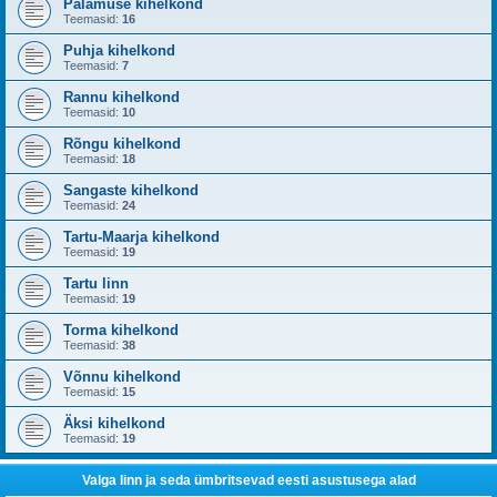
Palamuse kihelkond
Teemasid:
16
Puhja kihelkond
Teemasid:
7
Rannu kihelkond
Teemasid:
10
Rõngu kihelkond
Teemasid:
18
Sangaste kihelkond
Teemasid:
24
Tartu-Maarja kihelkond
Teemasid:
19
Tartu linn
Teemasid:
19
Torma kihelkond
Teemasid:
38
Võnnu kihelkond
Teemasid:
15
Äksi kihelkond
Teemasid:
19
Valga linn ja seda ümbritsevad eesti asustusega alad