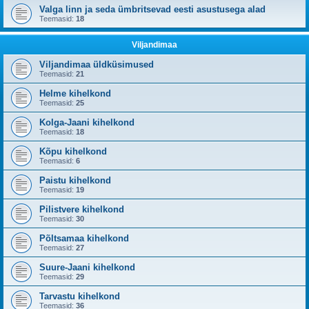
Valga linn ja seda ümbritsevad eesti asustusega alad
Teemasid:
18
Viljandimaa
Viljandimaa üldküsimused
Teemasid:
21
Helme kihelkond
Teemasid:
25
Kolga-Jaani kihelkond
Teemasid:
18
Kõpu kihelkond
Teemasid:
6
Paistu kihelkond
Teemasid:
19
Pilistvere kihelkond
Teemasid:
30
Põltsamaa kihelkond
Teemasid:
27
Suure-Jaani kihelkond
Teemasid:
29
Tarvastu kihelkond
Teemasid:
36