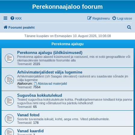
Perekonnaajaloo foorum
KKK
Registreeru
Logi sisse
O
Foorumi pealeht
t
Tänane kuupäev on Esmaspäev 10. August 2026, 10:06:08
s
Perekonna ajalugu
i
Perekonna ajalugu (üldküsimused)
Perekonna ajaloo alased küsimused ja vastused, mis ei sobi geograafiliste või
olemasolevate temaatiliste foorumite alla
Teemasid:
2115
Arhiivimaterjalidest välja lugemine
Arhiivimaterjalidest (sh Saagas olevatest) raskesti aru saadavate sõnade jm
välja lugemine
Alafoorum:
Abistavad materjalid
Teemasid:
7554
Suguvõsa kokkutulekud
Teated suguvõsa kokkutulekute kohta. Pealkirja/teemasse kindlasti kirja panna
suguvõsa nimi ning võimalusel ka päritolu kihelkond!
Teemasid:
65
Vanad fotod
Soovite tuvastada isikuid, kohti, aega vms. Viited pildialbumitele.
Teemasid:
178
Vanad kaardid