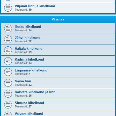
Viljandi linn ja kihelkond
Teemasid:
39
Virumaa
Iisaku kihelkond
Teemasid:
14
Jõhvi kihelkond
Teemasid:
22
Haljala kihelkond
Teemasid:
19
Kadrina kihelkond
Teemasid:
13
Lüganuse kihelkond
Teemasid:
7
Narva linn
Teemasid:
12
Rakvere kihelkond ja linn
Teemasid:
16
Simuna kihelkond
Teemasid:
27
Vaivara kihelkond