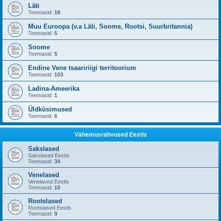
Läti
Teemasid:
18
Muu Euroopa (v.a Läti, Soome, Rootsi, Suurbritannia)
Teemasid:
5
Soome
Teemasid:
5
Endine Vene tsaaririigi territoorium
Teemasid:
103
Ladina-Ameerika
Teemasid:
1
Üldküsimused
Teemasid:
6
Vähemusrahvused Eestis
Sakslased
Sakslased Eestis
Teemasid:
34
Venelased
Venelased Eestis
Teemasid:
10
Rootslased
Rootslased Eestis
Teemasid:
9