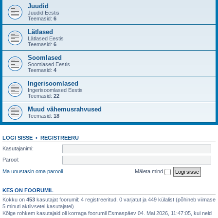
Juudid
Juudid Eestis
Teemasid:
6
Lätlased
Lätlased Eestis
Teemasid:
6
Soomlased
Soomlased Eestis
Teemasid:
4
Ingerisoomlased
Ingerisoomlased Eestis
Teemasid:
22
Muud vähemusrahvused
Teemasid:
18
LOGI SISSE
•
REGISTREERU
Kasutajanimi:
Parool:
Ma unustasin oma parooli
Mäleta mind
KES ON FOORUMIL
Kokku on
453
kasutajat foorumil: 4 registreeritud, 0 varjatut ja 449 külalist (põhineb viimase
5 minuti aktiivsetel kasutajatel)
Kõige rohkem kasutajaid oli korraga foorumil Esmaspäev 04. Mai 2026, 11:47:05, kui neid