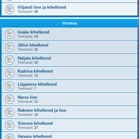
Viljandi linn ja kihelkond
Teemasid:
39
Virumaa
Iisaku kihelkond
Teemasid:
14
Jõhvi kihelkond
Teemasid:
22
Haljala kihelkond
Teemasid:
19
Kadrina kihelkond
Teemasid:
13
Lüganuse kihelkond
Teemasid:
7
Narva linn
Teemasid:
12
Rakvere kihelkond ja linn
Teemasid:
16
Simuna kihelkond
Teemasid:
27
Vaivara kihelkond