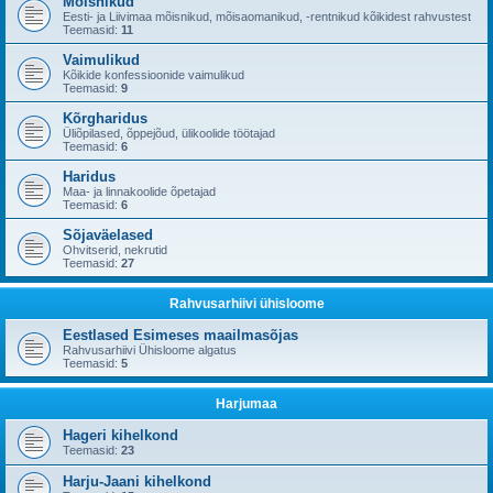
Mõisnikud
Eesti- ja Liivimaa mõisnikud, mõisaomanikud, -rentnikud kõikidest rahvustest
Teemasid:
11
Vaimulikud
Kõikide konfessioonide vaimulikud
Teemasid:
9
Kõrgharidus
Üliõpilased, õppejõud, ülikoolide töötajad
Teemasid:
6
Haridus
Maa- ja linnakoolide õpetajad
Teemasid:
6
Sõjaväelased
Ohvitserid, nekrutid
Teemasid:
27
Rahvusarhiivi ühisloome
Eestlased Esimeses maailmasõjas
Rahvusarhiivi Ühisloome algatus
Teemasid:
5
Harjumaa
Hageri kihelkond
Teemasid:
23
Harju-Jaani kihelkond