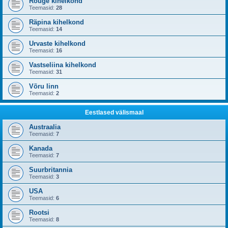
Rõuge kihelkond
Teemasid:
28
Räpina kihelkond
Teemasid:
14
Urvaste kihelkond
Teemasid:
16
Vastseliina kihelkond
Teemasid:
31
Võru linn
Teemasid:
2
Eestlased välismaal
Austraalia
Teemasid:
7
Kanada
Teemasid:
7
Suurbritannia
Teemasid:
3
USA
Teemasid:
6
Rootsi
Teemasid:
8