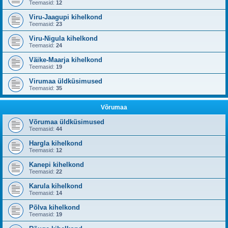
Teemasid:
12
Viru-Jaagupi kihelkond
Teemasid:
23
Viru-Nigula kihelkond
Teemasid:
24
Väike-Maarja kihelkond
Teemasid:
19
Virumaa üldküsimused
Teemasid:
35
Võrumaa
Võrumaa üldküsimused
Teemasid:
44
Hargla kihelkond
Teemasid:
12
Kanepi kihelkond
Teemasid:
22
Karula kihelkond
Teemasid:
14
Põlva kihelkond
Teemasid:
19