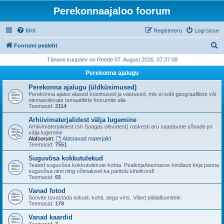
Perekonnaajaloo foorum
KKK
Registreeru
Logi sisse
O
Foorumi pealeht
t
Tänane kuupäev on Reede 07. August 2026, 07:37:08
s
Perekonna ajalugu
i
Perekonna ajalugu (üldküsimused)
Perekonna ajaloo alased küsimused ja vastused, mis ei sobi geograafiliste või
olemasolevate temaatiliste foorumite alla
Teemasid:
2114
Arhiivimaterjalidest välja lugemine
Arhiivimaterjalidest (sh Saagas olevatest) raskesti aru saadavate sõnade jm
välja lugemine
Alafoorum:
Abistavad materjalid
Teemasid:
7551
Suguvõsa kokkutulekud
Teated suguvõsa kokkutulekute kohta. Pealkirja/teemasse kindlasti kirja panna
suguvõsa nimi ning võimalusel ka päritolu kihelkond!
Teemasid:
65
Vanad fotod
Soovite tuvastada isikuid, kohti, aega vms. Viited pildialbumitele.
Teemasid:
178
Vanad kaardid