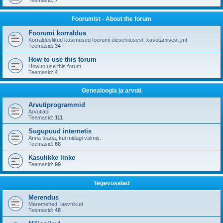
Teemasid:
7
Foorumist - About the forum
Foorumi korraldus
Korralduslikud küsimused foorumi ülesehitusest, kasutamisest jmt
Teemasid:
34
How to use this forum
How to use this forum
Teemasid:
4
Genealoogia ja arvuti
Arvutiprogrammid
Arvutiabi
Teemasid:
111
Sugupuud internetis
Anna teada, kui midagi valmis.
Teemasid:
68
Kasulikke linke
Teemasid:
99
Tegevusalad
Merendus
Meremehed, laevnikud
Teemasid:
48