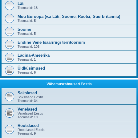
Läti
Teemasid:
18
Muu Euroopa (v.a Läti, Soome, Rootsi, Suurbritannia)
Teemasid:
5
Soome
Teemasid:
5
Endine Vene tsaaririigi territoorium
Teemasid:
103
Ladina-Ameerika
Teemasid:
1
Üldküsimused
Teemasid:
6
Vähemusrahvused Eestis
Sakslased
Sakslased Eestis
Teemasid:
34
Venelased
Venelased Eestis
Teemasid:
10
Rootslased
Rootslased Eestis
Teemasid:
9