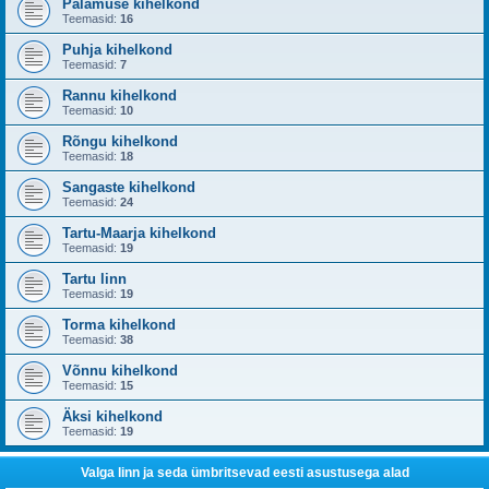
Palamuse kihelkond
Teemasid:
16
Puhja kihelkond
Teemasid:
7
Rannu kihelkond
Teemasid:
10
Rõngu kihelkond
Teemasid:
18
Sangaste kihelkond
Teemasid:
24
Tartu-Maarja kihelkond
Teemasid:
19
Tartu linn
Teemasid:
19
Torma kihelkond
Teemasid:
38
Võnnu kihelkond
Teemasid:
15
Äksi kihelkond
Teemasid:
19
Valga linn ja seda ümbritsevad eesti asustusega alad