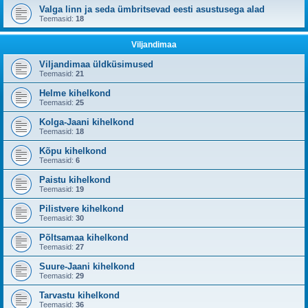
Valga linn ja seda ümbritsevad eesti asustusega alad
Teemasid:
18
Viljandimaa
Viljandimaa üldküsimused
Teemasid:
21
Helme kihelkond
Teemasid:
25
Kolga-Jaani kihelkond
Teemasid:
18
Kõpu kihelkond
Teemasid:
6
Paistu kihelkond
Teemasid:
19
Pilistvere kihelkond
Teemasid:
30
Põltsamaa kihelkond
Teemasid:
27
Suure-Jaani kihelkond
Teemasid:
29
Tarvastu kihelkond
Teemasid:
36