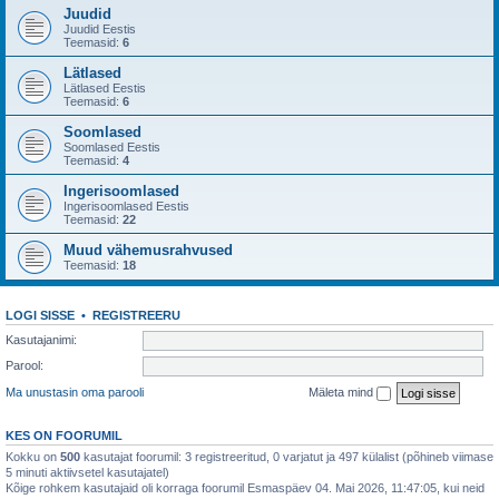
Juudid
Juudid Eestis
Teemasid:
6
Lätlased
Lätlased Eestis
Teemasid:
6
Soomlased
Soomlased Eestis
Teemasid:
4
Ingerisoomlased
Ingerisoomlased Eestis
Teemasid:
22
Muud vähemusrahvused
Teemasid:
18
LOGI SISSE
•
REGISTREERU
Kasutajanimi:
Parool:
Ma unustasin oma parooli
Mäleta mind
KES ON FOORUMIL
Kokku on
500
kasutajat foorumil: 3 registreeritud, 0 varjatut ja 497 külalist (põhineb viimase
5 minuti aktiivsetel kasutajatel)
Kõige rohkem kasutajaid oli korraga foorumil Esmaspäev 04. Mai 2026, 11:47:05, kui neid