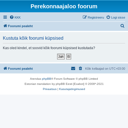
Perekonnaajaloo foorum
KKK
Registreeru
Logi sisse
O
Foorumi pealeht
t
Kustuta kõik foorumi küpsised
s
i
Kas oled kindel, et soovid kõik foorumi küpsised kustutada?
Foorumi pealeht
Kõik kellaajad on
UTC+03:00
Arendas
phpBB
® Forum Software © phpBB Limited
Estonian translation by phpBB Eesti [Exabot] © 2008*-2021
Privaatsus
|
Kasutajatingimused