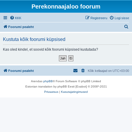
Perekonnaajaloo foorum
KKK
Registreeru
Logi sisse
O
Foorumi pealeht
t
Kustuta kõik foorumi küpsised
s
i
Kas oled kindel, et soovid kõik foorumi küpsised kustutada?
Foorumi pealeht
Kõik kellaajad on
UTC+03:00
Arendas
phpBB
® Forum Software © phpBB Limited
Estonian translation by phpBB Eesti [Exabot] © 2008*-2021
Privaatsus
|
Kasutajatingimused