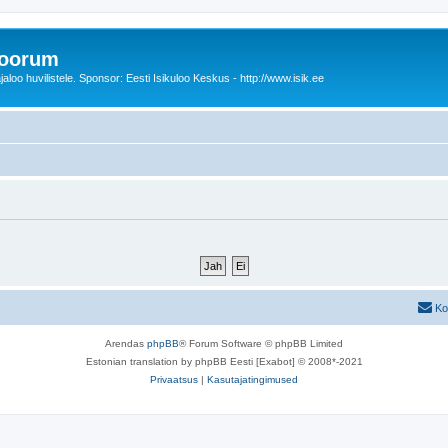
foorum
oo huvilistele. Sponsor: Eesti Isikuloo Keskus - http://www.isik.ee
Ko
Arendas
phpBB
® Forum Software © phpBB Limited
Estonian translation by phpBB Eesti [Exabot] © 2008*-2021
Privaatsus
|
Kasutajatingimused