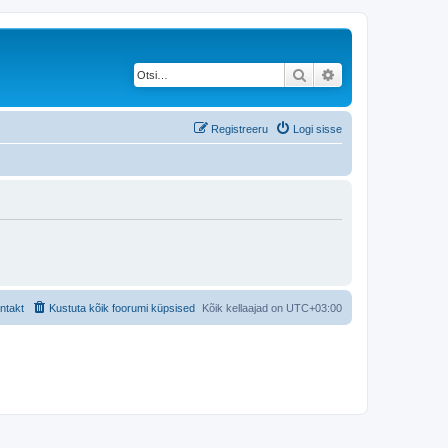
Otsi
Täiendatud otsing
Registreeru
Logi sisse
ntakt
Kustuta kõik foorumi küpsised
Kõik kellaajad on
UTC+03:00