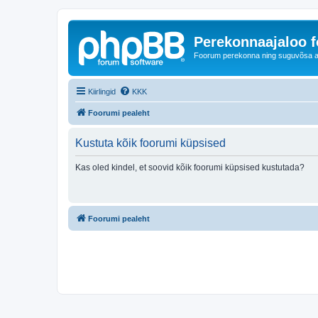
Perekonnaajaloo 
Foorum perekonna ning suguvõsa ajal
Kiirlingid
KKK
Foorumi pealeht
Kustuta kõik foorumi küpsised
Kas oled kindel, et soovid kõik foorumi küpsised kustutada?
Foorumi pealeht